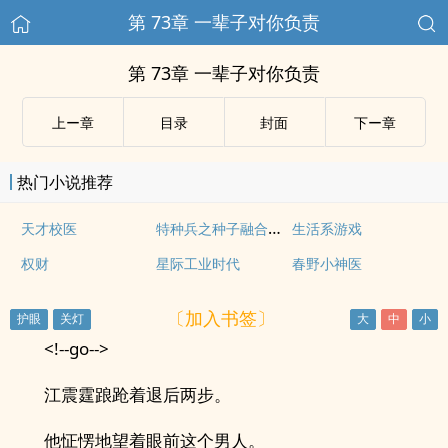
第 73章 一辈子对你负责
第 73章 一辈子对你负责
上ー章
目录
封面
下ー章
热门小说推荐
特种兵之种子融合系统
天才校医
生活系游戏
权财
星际工业时代
春野小神医
〔加入书签〕
<!--go-->
江震霆踉跄着退后两步。
他怔愣地望着眼前这个男人。