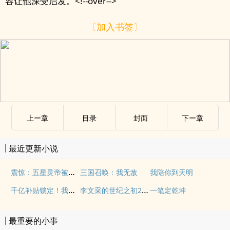
容让他深受启发。<!--over-->
〔加入书签〕
上ー章
目录
封面
下ー章
最近更新小说
震惊：五星灵帝被逼着撩妹
三国召唤：我无敌
我陪你到天明
千亿补贴锁定！我用五百全球撒钱
李文采的世纪之初2文联主
一笔定乾坤
最重要的小事