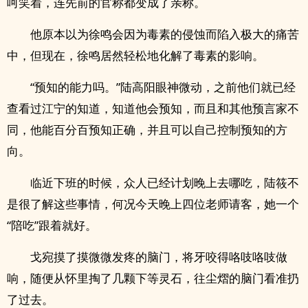
呵笑着，连先前的官称都变成了亲称。
他原本以为徐鸣会因为毒素的侵蚀而陷入极大的痛苦
中，但现在，徐鸣居然轻松地化解了毒素的影响。
“预知的能力吗。”陆高阳眼神微动，之前他们就已经
查看过江宁的知道，知道他会预知，而且和其他预言家不
同，他能百分百预知正确，并且可以自己控制预知的方
向。
临近下班的时候，众人已经计划晚上去哪吃，陆筱不
是很了解这些事情，何况今天晚上四位老师请客，她一个
“陪吃”跟着就好。
戈宛摸了摸微微发疼的脑门，将牙咬得咯吱咯吱做
响，随便从怀里掏了几颗下等灵石，往尘熠的脑门看准扔
了过去。