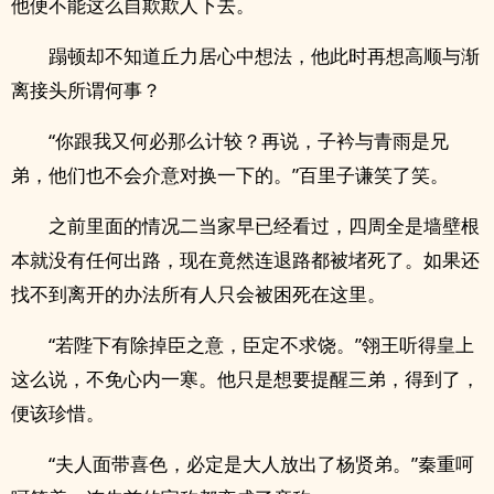
他便不能这么自欺欺人下去。
蹋顿却不知道丘力居心中想法，他此时再想高顺与渐
离接头所谓何事？
“你跟我又何必那么计较？再说，子衿与青雨是兄
弟，他们也不会介意对换一下的。”百里子谦笑了笑。
之前里面的情况二当家早已经看过，四周全是墙壁根
本就没有任何出路，现在竟然连退路都被堵死了。如果还
找不到离开的办法所有人只会被困死在这里。
“若陛下有除掉臣之意，臣定不求饶。”翎王听得皇上
这么说，不免心内一寒。他只是想要提醒三弟，得到了，
便该珍惜。
“夫人面带喜色，必定是大人放出了杨贤弟。”秦重呵