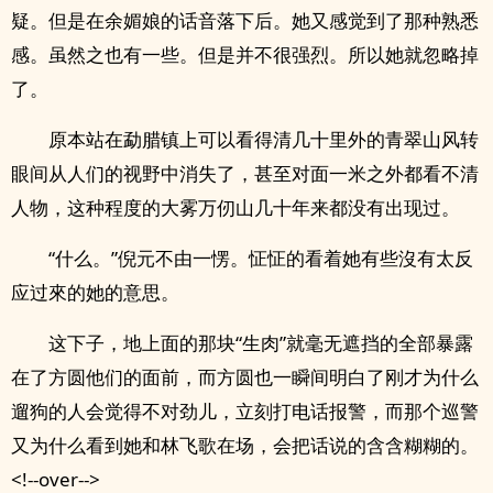
疑。但是在余媚娘的话音落下后。她又感觉到了那种熟悉
感。虽然之也有一些。但是并不很强烈。所以她就忽略掉
了。
原本站在勐腊镇上可以看得清几十里外的青翠山风转
眼间从人们的视野中消失了，甚至对面一米之外都看不清
人物，这种程度的大雾万仞山几十年来都没有出现过。
“什么。”倪元不由一愣。怔怔的看着她有些沒有太反
应过來的她的意思。
这下子，地上面的那块“生肉”就毫无遮挡的全部暴露
在了方圆他们的面前，而方圆也一瞬间明白了刚才为什么
遛狗的人会觉得不对劲儿，立刻打电话报警，而那个巡警
又为什么看到她和林飞歌在场，会把话说的含含糊糊的。
<!--over-->