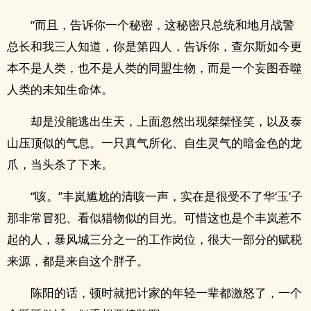
“而且，告诉你一个秘密，这秘密只总统和地月战警
总长和我三人知道，你是第四人，告诉你，查尔斯如今更
本不是人类，也不是人类的同盟生物，而是一个妄图吞噬
人类的未知生命体。
却是没能逃出生天，上面忽然出现桀桀怪笑，以及泰
山压顶似的气息。一只真气所化、自生灵气的暗金色的龙
爪，当头杀了下来。
“咳。”丰岚尴尬的清咳一声，实在是很受不了华‘玉’子
那非常冒犯、看似猎物似的目光。可惜这也是个丰岚惹不
起的人，暴风城三分之一的工作岗位，很大一部分的赋税
来源，都是来自这个胖子。
陈阳的话，顿时就把计家的年轻一辈都激怒了，一个