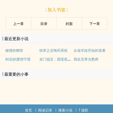
〔加入书签〕
上ー章
目录
封面
下ー章
最近更新小说
碰撞的燃情
快穿之后悔药系统
从放羊娃开始的逆袭
农门福宝：团宠崽崽四岁半
80后的爱情守望
我在灵界当塾师
最重要的小事
首页
阅读记录
搜索小说
顶部