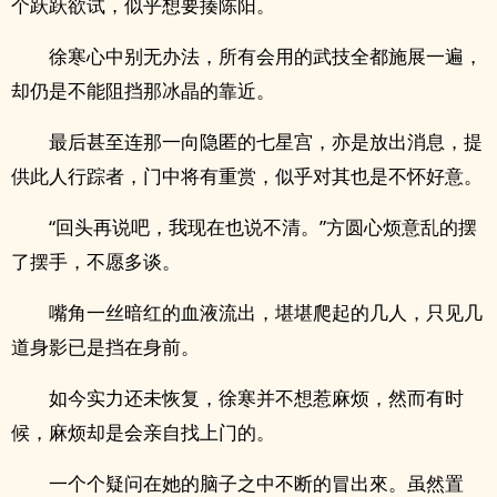
个跃跃欲试，似乎想要揍陈阳。
徐寒心中别无办法，所有会用的武技全都施展一遍，
却仍是不能阻挡那冰晶的靠近。
最后甚至连那一向隐匿的七星宫，亦是放出消息，提
供此人行踪者，门中将有重赏，似乎对其也是不怀好意。
“回头再说吧，我现在也说不清。”方圆心烦意乱的摆
了摆手，不愿多谈。
嘴角一丝暗红的血液流出，堪堪爬起的几人，只见几
道身影已是挡在身前。
如今实力还未恢复，徐寒并不想惹麻烦，然而有时
候，麻烦却是会亲自找上门的。
一个个疑问在她的脑子之中不断的冒出來。虽然置