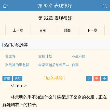
第 92章 表现很好
第 92章 表现很好
上ー章
目录
封面
下ー章
热门小说推荐
雾里青
支柱计划
不生不熟
全家穿越后靠种田暴富
女战神的黑包群
合喜
〔加入书签〕
<!--go-->
林景明的手不知道什么时候探进了桑奈的衣服，正在
解她胸衣上的扣子。