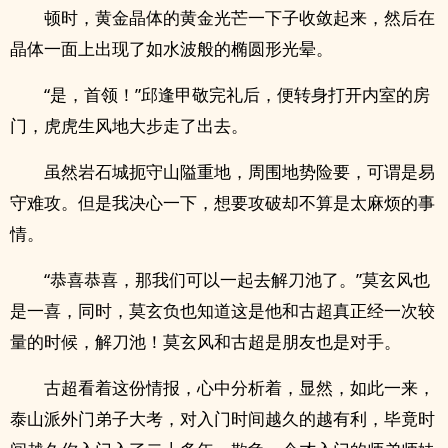
顿时，黄金晶体的黄金光芒一下子收敛起来，然后在
晶体一面上出现了如水波般的椭圆形光晕。
“是，首领！”邱逢甲敬完礼后，便转身打开内室的房
门，虎虎生风地大步走了出去。
虽然岩石城扼守山隘重地，周围地势险要，可谓是易
守难攻。但是我决心一下，想要攻破却不算是太麻烦的事
情。
“恭喜恭喜，那我们可以一起去解刀池了。”莫玄风也
是一喜，同时，莫玄负也知道这是他和古超真正经一次较
量的时候，解刀池！莫玄风和古超是朋友也是对手。
古超看着这份情报，心中分析着，显然，如此一来，
泰山派外门弟子大考，对入门时间越久的越有利，毕竟时