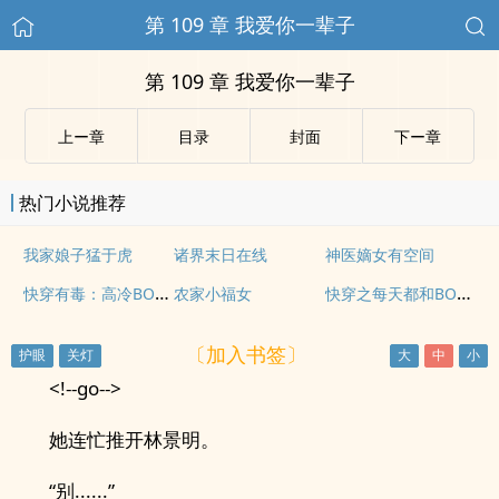
第 109 章 我爱你一辈子
第 109 章 我爱你一辈子
上ー章
目录
封面
下ー章
热门小说推荐
我家娘子猛于虎
诸界末日在线
神医嫡女有空间
快穿有毒：高冷BOSS撩不动
快穿之每天都和BOSS谈恋爱
农家小福女
〔加入书签〕
<!--go-->
她连忙推开林景明。
“别......”