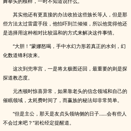
舞拳头的模样，一时不知道说什么。
其实他还有更直接的办法收拾这些族长等人，但是那
些方法太过雷霆手段，他怕吓到兰倾倾，所以他觉得他还
是选择用这种相对比较温和的方式来解决这件事情。
“大胆！”蒙娜怒喝，手中水幻力形若真正的水剑，幻
化数道锋利攻来。
这次到兜率宫，一是将太极图还回，最重要的则是探
探道教态度。
元杰顿时惊喜异常，如果靠老头的信念领域和自己的
催眠领域，太耗费时间了，而赢族的秘法却非常简单。
“但是主公，那天是友贞头领纳侧的日子……会有些人
不会过来吧？”岩松经定提醒道。