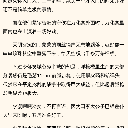
间越久你入门入了二十多年，欺负一个才入门的师弟师妹
还不是简单之极的事情。
而在他们紧锣密鼓的守候在万化寨外面时，万化寨里
面内也在上演着一场好戏。
天阴沉沉的，蒙蒙的雨丝悄声无息地飘落，就好像一
串串珍珠从空中垂落下来，给天空织出千条万条细线。
不过令郁笑城心凉半截的却是，洋枪楼里生产的大部
分居然仍是毛瑟11mm前膛步枪，使用黑火药和铅弹头，
虽然它在平定捻乱的战争中取得巨大成益，但比起后膛枪
却明显差距极大。
李凝嘿嘿冷笑，不再言语。因为田家大公子已经差仆
人过来吩咐，客房准备好了。