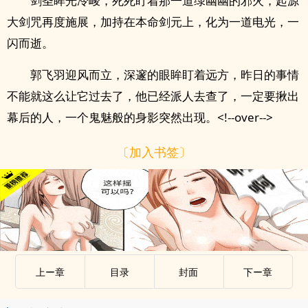
剑圣眸光冷峻，死死盯着那一道绿幽幽的邪火，起源
大剑咒再度施展，加持在本命剑元上，化为一道电光，一
闪而逝。
郭飞羽迎风而立，深邃的眼眸盯着远方，昨日的事情
不能就这么让它过去了，他已经派人去查了，一定要揪出
幕后的人，一个鬼魅般的身影突然出现。<!--over-->
〔加入书签〕
上ー章
目录
封面
下ー章