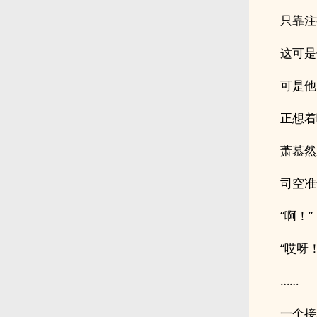
只靠注
这可是
可是他
正想着
萧慕然
司空准
“啊！”
“哎呀！
……
一个接