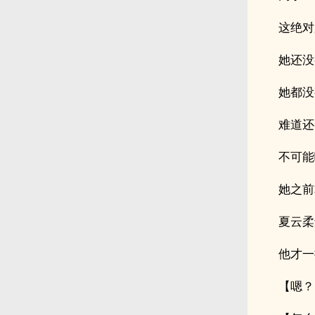
这绝对
她还没
她都没
难道还
不可能
她之前
夏云柔
他才一
【嗯？