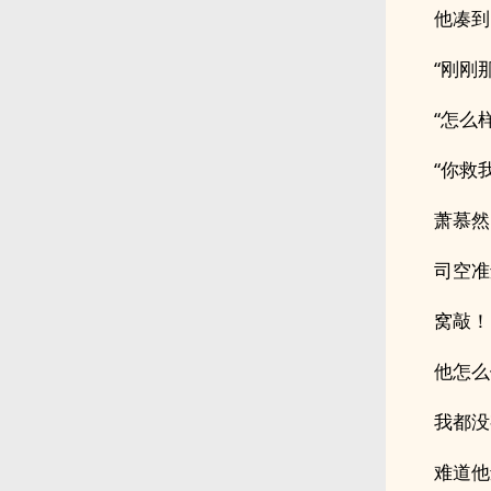
他凑到
“刚刚
“怎么
“你救
萧慕然
司空准
窝敲！
他怎么
我都没
难道他