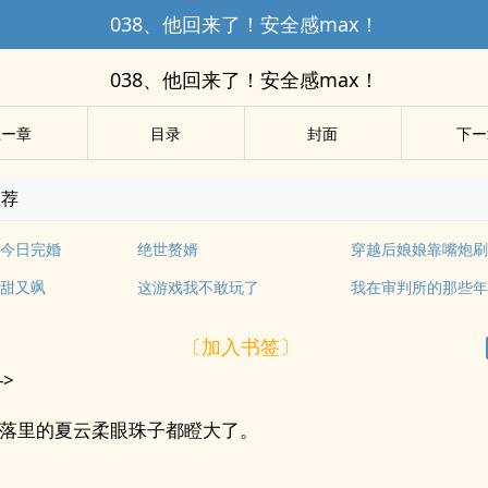
038、他回来了！安全感max！
038、他回来了！安全感max！
上ー章
目录
封面
下ー
推荐
今日完婚
绝世赘婿
穿越后娘娘靠嘴炮
甜又飒
这游戏我不敢玩了
我在审判所的那些
〔加入书签〕
->
落里的夏云柔眼珠子都瞪大了。