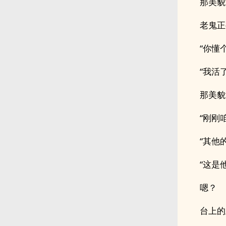
那美貌
老鬼正
“你懂
“我活
那美貌
“刚刚
“其他
“这是
嗯？
台上的