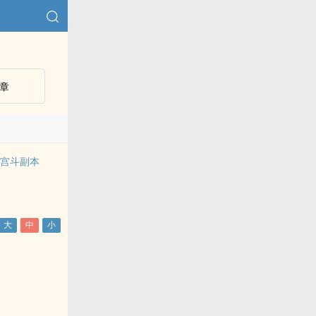
章
刷宫斗副本
年