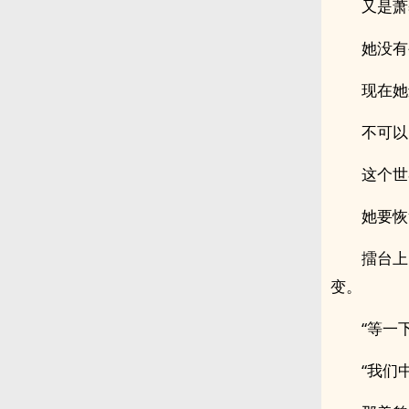
又是萧
她没有
现在她
不可以
这个世
她要恢
擂台上
变。
“等一
“我们