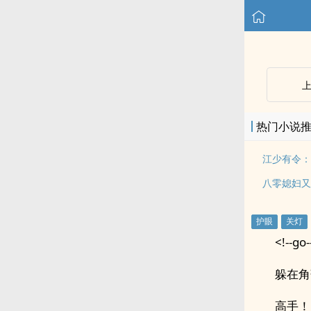
热门小说
江少有令：
八零媳妇又
<!--go-
躲在角
高手！