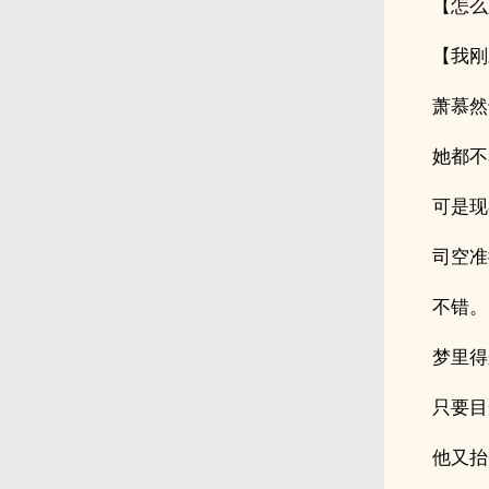
【怎么
【我刚
萧慕然
她都不
可是现
司空准
不错。
梦里得
只要目
他又抬