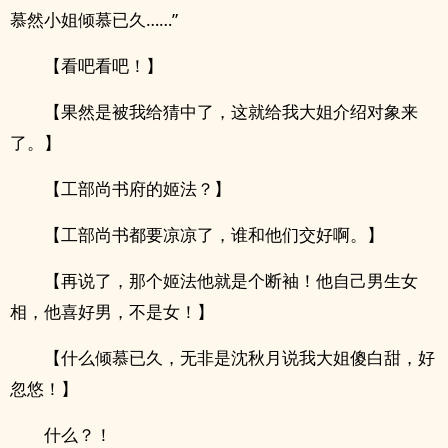
慕然小姐倾慕已久……”
【看吧看吧！】
【果然是被我给猜中了，这就给我大姐介绍对象来
了。】
【工部尚书府的姬法？】
【工部尚书都要凉凉了，谁和他们交好啊。】
【再说了，那个姬法他就是个断袖！他自己男生女
相，他喜好男，不是女！】
【什么倾慕已久，无非是沈秋月说我大姐傻白甜，好
忽悠！】
什么？！