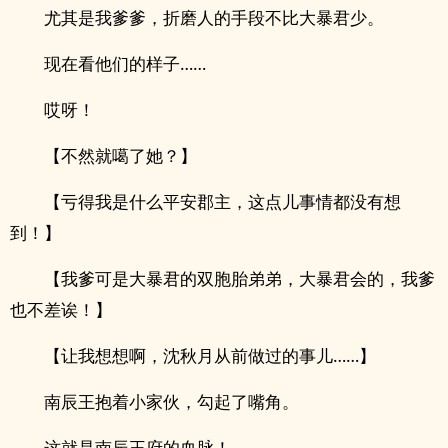
尤其是我爹爹，折磨人的手段不比大暴君少。
现在看他们的样子……
哎呀！
【不然就噶了她？】
【亏得我是什么平安郡主，这点儿事情都没有想
到！】
【我爹可是大暴君的双胞胎弟弟，大暴君会的，我爹
也不差诶！】
【让我想想啊，沈秋月从前做过的事儿……】
南辰王抱着小家伙，勾起了嘴角。
这就是南辰王府的血脉！