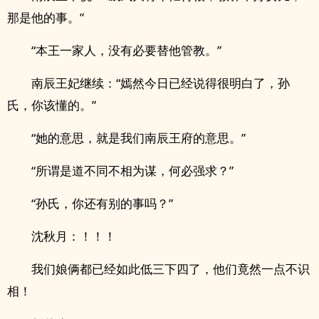
那是他的事。”
“本王一家人，没有必要替他管教。”
南辰王妃继续：“嫣然今日已经说得很明白了，孙
氏，你该懂的。”
“她的意思，就是我们南辰王府的意思。”
“所谓是道不同不相为谋，何必强求？”
“孙氏，你还有别的事吗？”
沈秋月：！！！
我们娘俩都已经如此低三下四了，他们竟然一点不识
相！