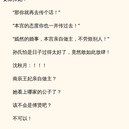
“那你就再去传个话！”
“本宫的态度你也一并传过去！”
“嫣然的婚事，本宫亲自做主，不劳烦别人！”
孙氏怕是日子过得太好了，竟然敢如此放肆！
沈秋月：！！！
南辰王妃亲自做主？
她看上哪家的公子了？
该不会是傅贤吧？
不可以！