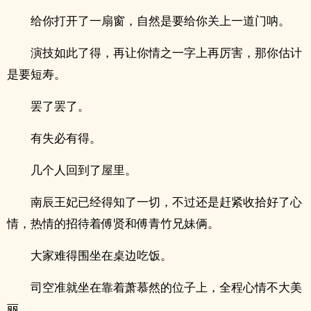
给你打开了一扇窗，自然是要给你关上一道门呐。
演技如此了得，再让你情之一字上再厉害，那你估计
是要短寿。
罢了罢了。
有失必有得。
几个人回到了屋里。
南辰王妃已经得知了一切，不过还是赶紧收拾好了心
情，热情的招待着傅贤和傅青竹‎­‎兄‎­妹‍俩。
大家难得围坐在桌边吃饭。
司空准就坐在靠着萧慕然的位子上，全程心情不大美
丽。