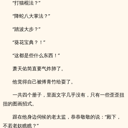
“打猫棍法？”
“降蛇八大掌法？”
“踏波大步？”
“葵花宝典？！”
“这都是些什么东西！”
萧天佑简直要气炸肺了。
他觉得自己被傅青竹给耍了。
一共四个册子，里面文字几乎没有，只有一些歪歪扭
扭的图画招式。
跟在他身边伺候的老太监，恭恭敬敬的说：“殿下，
不若老奴瞧瞧？”