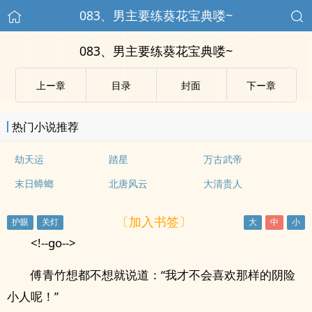
083、男主要练葵花宝典喽~
083、男主要练葵花宝典喽~
上ー章
目录
封面
下ー章
热门小说推荐
劫天运
踏星
万古武帝
末日蟑螂
北唐风云
大清贵人
〔加入书签〕
<!--go-->
傅青竹想都不想就说道：“我才不会喜欢那样的阴险
小人呢！”