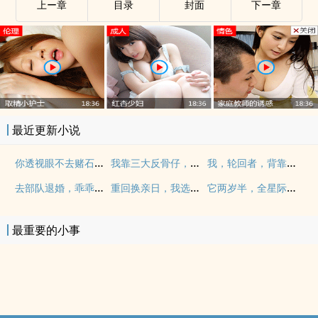
上ー章
目录
封面
下ー章
最近更新小说
你透视眼不去赌石，乱看什么？
我靠三大反骨仔，搅乱取经路
我，轮回者，背靠祖国怎么输！
去部队退婚，乖乖女被死对头亲麻
重回换亲日，我选嫁给植物人王爷
它两岁半，全星际凶兽膜拜！
最重要的小事