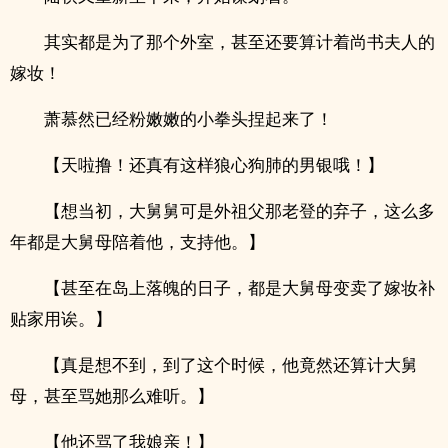
其实都是为了那个外室，甚至还要算计着尚书夫人的
嫁妆！
萧慕然已经粉嫩嫩的小拳头捏起来了！
【天啦撸！还真有这样狼心狗肺的男银哦！】
【想当初，大舅舅可是外祖父那老登的弃子，这么多
年都是大舅母陪着他，支持他。】
【甚至在岛上落魄的日子，都是大舅母变卖了嫁妆补
贴家用诶。】
【真是想不到，到了这个时候，他竟然还算计大舅
母，甚至骂她那么难听。】
【他还骂了我娘亲！】