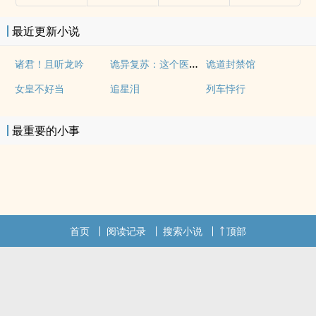
最近更新小说
诡异复苏：这个医生开了挂
诸君！且听龙吟
诡道封禁馆
女皇不好当
追星泪
列车悖行
最重要的小事
首页
阅读记录
搜索小说
顶部