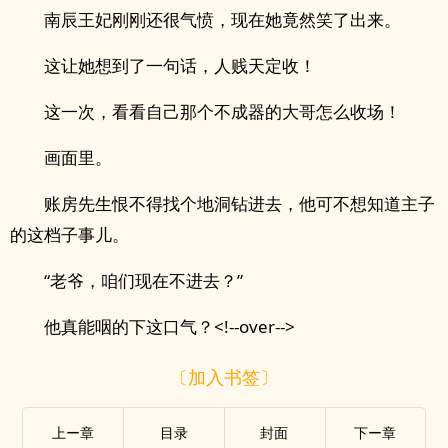
南辰王妃刚刚还很气愤，现在她竟然笑了出来。
这让她想到了一句话，人贱天定收！
这一次，看看自己那个不成器的大哥怎么收场！
画面里。
账房先生恨不得找个地洞钻进去，他可不想知道主子
的这档子事儿。
“老爷，咱们现在不进去？”
他真能咽的下这口气？<!--over-->
〔加入书签〕
上ー章
目录
封面
下ー章