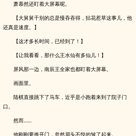
萧慕然还盯着大屏幕呢。
【大舅舅干别的总是慢吞吞得，拈花惹草这事儿，他
还真是速度。】
【这才多长时间，已经到了！】
【让我看看，那什么王水仙有多仙儿！】
屏风那一边，南辰王全家也都盯着大屏幕。
画面里。
陆棋直接跳下了马车，近乎是小跑着来到了院子门
口。
然而……
他刚刚要推开门，忽然眉头不悦的皱了起来。