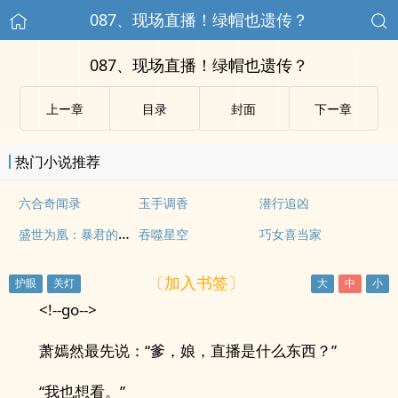
087、现场直播！绿帽也遗传？
087、现场直播！绿帽也遗传？
上ー章
目录
封面
下ー章
热门小说推荐
六合奇闻录
玉手调香
潜行追凶
盛世为凰：暴君的一等贤妃
吞噬星空
巧女喜当家
〔加入书签〕
<!--go-->
萧嫣然最先说：“爹，娘，直播是什么东西？”
“我也想看。”