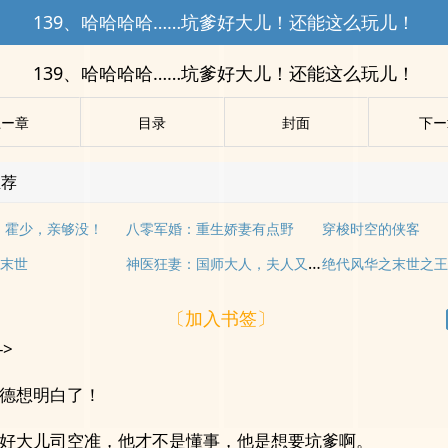
139、哈哈哈哈……坑爹好大儿！还能这么玩儿！
139、哈哈哈哈……坑爹好大儿！还能这么玩儿！
上ー章
目录
封面
下ー
推荐
1：霍少，亲够没！
八零军婚：重生娇妻有点野
穿梭时空的侠客
神医狂妻：国师大人，夫人又跑了
末世
绝代风华之末世之
〔加入书签〕
->
德想明白了！
好大儿司空准，他才不是懂事，他是想要坑爹啊。