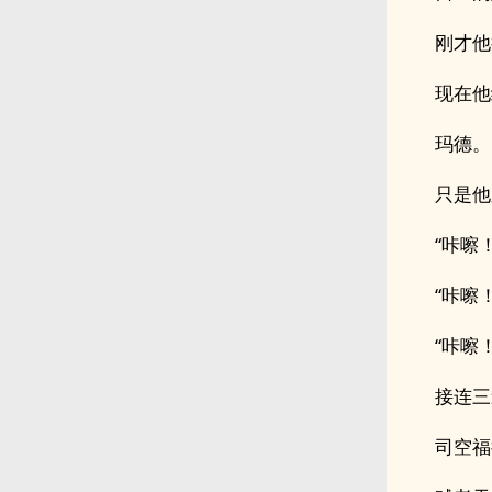
刚才他
现在他
玛德。
只是他
“咔嚓！
“咔嚓！
“咔嚓！
接连三
司空福