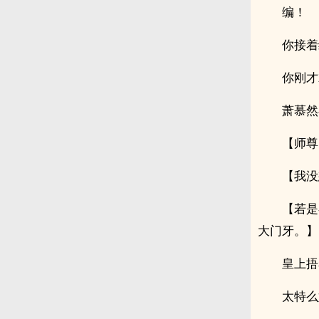
编！
你接着
你刚才
萧慕然
【师尊
【我没
【若是
大门牙。】
皇上捂
太特么