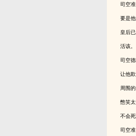
司空准
要是他
皇后已
活该。
司空德
让他欺
周围的
憋笑太
不会死
司空准