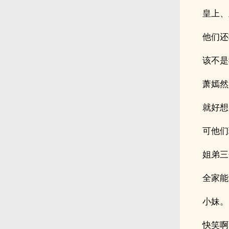
皇上、
他们还
该不是
萧嫣然
就好想
可他们
姐弟三
全家能
小妹。
快笑啊