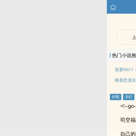
热门小说
宠妻NO.
骑着恐龙在
<!--go-
司空福
自己的