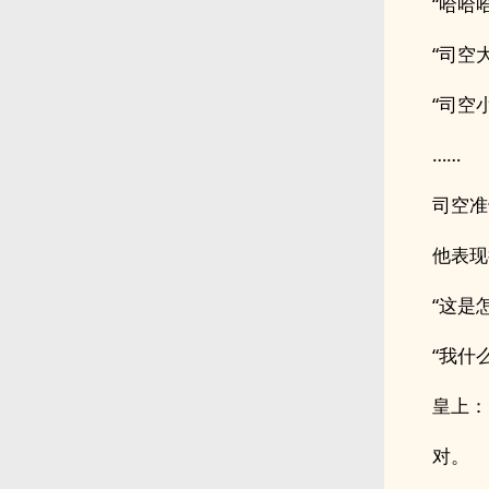
“哈哈哈
“司空
“司空
……
司空准
他表现
“这是
“我什
皇上：
对。