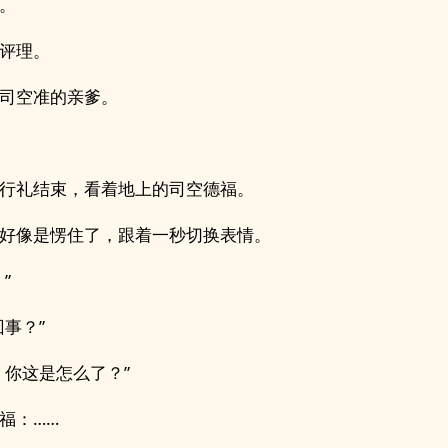
。
评理。
司空准的亲爹。
行礼结束，看着地上的司空德福。
好像是愣住了，跟着一秒切换表情。
”
回事？”
，你这是怎么了？”
福：……