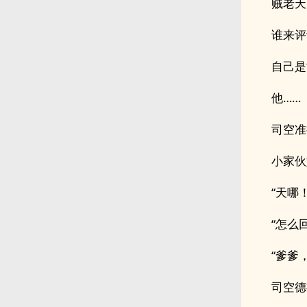
贼老天
谁来评
自己是
他……
司空准
小家伙
“天哪！
“怎么
“爹爹
司空德