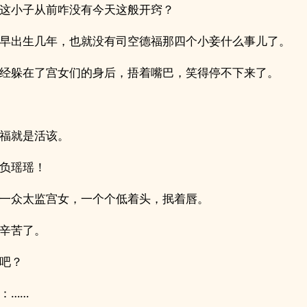
这小子从前咋没有今天这般开窍？
早出生几年，也就没有司空德福那四个小妾什么事儿了。
经躲在了宫女们的身后，捂着嘴巴，笑得停不下来了。
福就是活该。
负瑶瑶！
一众太监宫女，一个个低着头，抿着唇。
辛苦了。
吧？
：……