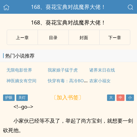
168、葵花宝典对战魔界大佬！
168、葵花宝典对战魔界大佬！
上ー章
目录
封面
下ー章
热门小说推荐
无限电影世界
我家娘子猛于虎
诸界末日在线
快穿有毒：高冷BOSS撩不动
神医嫡女有空间
农家小福女
〔加入书签〕
<!--go-->
小家伙已经等不及了，举起了尚方宝剑，就想要一剑
砍死他。