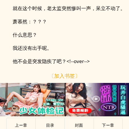
就在这个时候，老太监突然惨叫一声，呆立不动了。
萧慕然：？？？
什么意思？
我还没有出手呢。
他不会是突发隐疾了吧？<!--over-->
〔加入书签〕
上ー章
目录
封面
下ー章