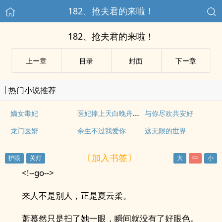
182、抢夫君的来啦！
182、抢夫君的来啦！
上ー章
目录
封面
下ー章
热门小说推荐
医妃捧上天白晚舟南宫丞
嫡女毒妃
与你尽欢共安好
龙门医婿
余生不过我爱你
这无限的世界
〔加入书签〕
<!--go-->
来人不是别人，正是夏云柔。
萧慕然只是扫了她一眼，瞬间就没有了好眼色。