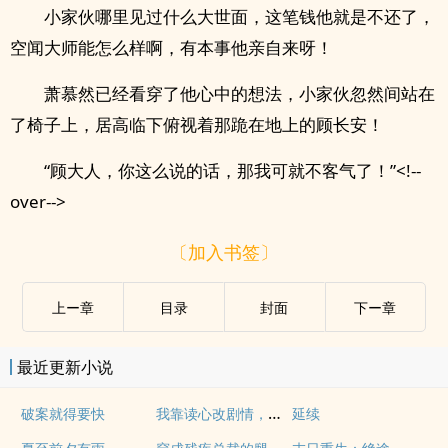
小家伙哪里见过什么大世面，这笔钱他就是不还了，
空闻大师能怎么样啊，有本事他亲自来呀！
萧慕然已经看穿了他心中的想法，小家伙忽然间站在
了椅子上，居高临下俯视着那跪在地上的顾长安！
“顾大人，你这么说的话，那我可就不客气了！”<!--
over-->
〔加入书签〕
上ー章
目录
封面
下ー章
最近更新小说
我靠读心改剧情，被迫卷成万人迷
破案就得要快
延续