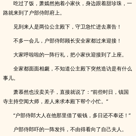
吃过了饭，萧嫣然抱着小家伙，身边跟着甜珍珠，一
路就来到了户部侍郎府上。
见到来人是两位公主殿下，守卫急忙进去禀告！
不多一会儿，户部侍郎顾长安全家都过来迎接！
大家呼啦啦的一阵行礼，把小家伙迎接到了上座。
全家都面面相觑，不知道公主殿下突然造访是有什么
事儿。
萧慕然也没卖关子，直接就说了：“前些时日，镇国
寺主持空闻大师，差人来求本殿下帮个小忙。”
“户部侍郎大人在他那里借了银钱，多日还不奉还！”
户部侍郎吓的一阵发抖，不由得看向了自己夫人。