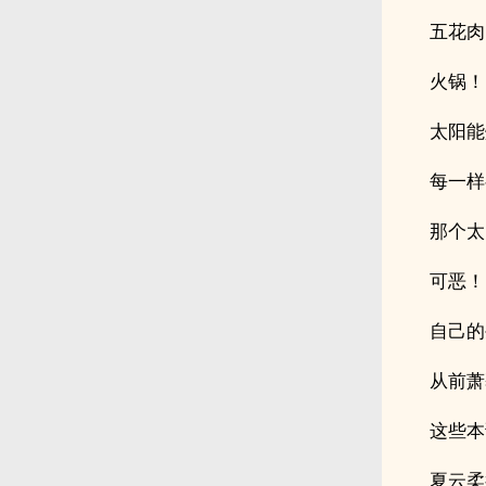
五花肉
火锅！
太阳能
每一样
那个太
可恶！
自己的
从前萧
这些本
夏云柔