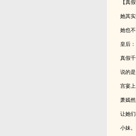
【真假
她其实
她也不
皇后：
真假千
说的是
宫宴上
萧嫣然
让她们
小妹。