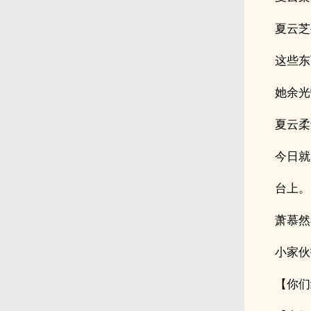
夏云芝
这些东
她余光
夏云柔
今日就
台上。
萧慕然
小家伙
【你们