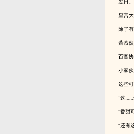
翌日。
皇宫大
除了有
萧慕然
百官协
小家伙
这些可
“这…
“香甜
“还有