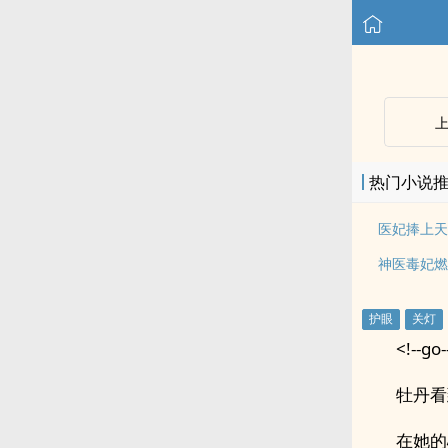
热门小说
医妃捧上天
神医毒妃燃
<!--go-
牡丹看
在她的