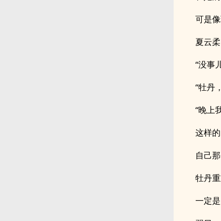
可是像
夏云柔
“没事
“牡丹
“晚上
这样的
自己那
牡丹重
一定是