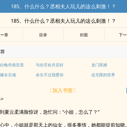
185、什么什么？丞相夫人玩儿的这么刺激！？
185、什么什么？丞相夫人玩儿的这么刺激！？
上ー章
目录
封面
下ー
推荐
白晚舟南宫丞
与你尽欢共安好
龙门医婿
爆全京城
余生不过我爱你
这无限的世界
〔加入书签〕
->
到夏云柔满脸惊讶，急忙问：“小姐，怎么了？”
心中，小姐就是那天上的仙女，很多事情，她都能提前知晓