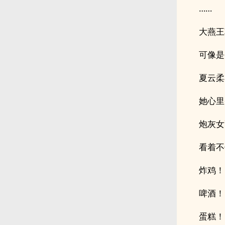
……
大燕王
可像是
夏云柔
她心里
炮灰女
看着不
炸鸡！
啤酒！
蛋糕！