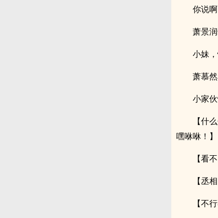
你说啊
萧景润
小妹，
萧慕然
小家伙
【什么
嘿咻咻！】
【看不
【丞相
【不行