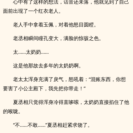
心中有了这样的想法，话音还未落，他就见到了自己
面前出现了一个红衣老人。
老人手中拿着玉佩，对着他怒目圆瞪。
老丞相瞬间瞳孔变大，满脸的惊骇之色。
太……太奶奶……
这是他那故去多年的太奶奶啊。
老太太浑身充满了戾气，怒吼着：“混账东西，你想
要害了小公主殿下，我先把你带走！”
夏丞相只觉得浑身冷得直哆嗦，太奶奶直接掐住了他
的喉咙。
“不……不敢……”夏丞相赶紧求饶了。