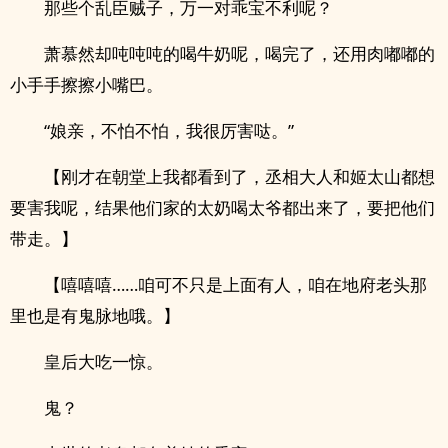
那些个乱臣贼子，万一对乖宝不利呢？
萧慕然却吨吨吨的喝牛奶呢，喝完了，还用肉嘟嘟的
小手手擦擦小嘴巴。
“娘亲，不怕不怕，我很厉害哒。”
【刚才在朝堂上我都看到了，丞相大人和姬太山都想
要害我呢，结果他们家的太奶喝太爷都出来了，要把他们
带走。】
【嘻嘻嘻……咱可不只是上面有人，咱在地府老头那
里也是有鬼脉地哦。】
皇后大吃一惊。
鬼？