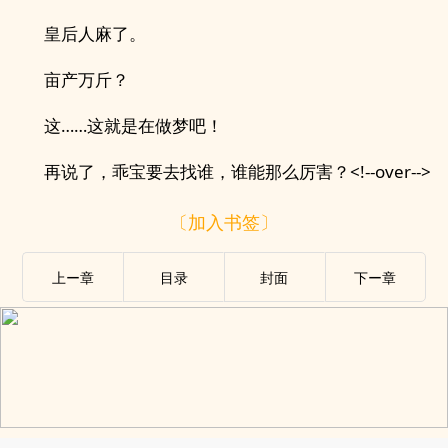
皇后人麻了。
亩产万斤？
这……这就是在做梦吧！
再说了，乖宝要去找谁，谁能那么厉害？<!--over-->
〔加入书签〕
上ー章
目录
封面
下ー章