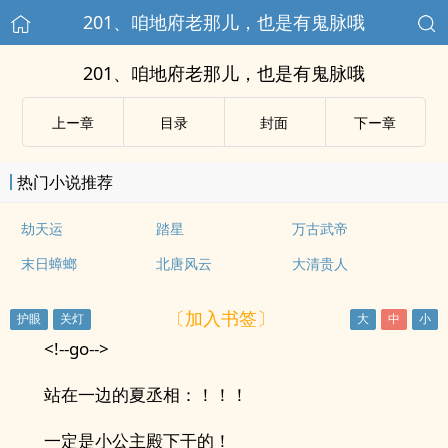
201、咱地府老那儿，也是有鬼脉哦
201、咱地府老那儿，也是有鬼脉哦
上ー章
目录
封面
下ー章
热门小说推荐
劫天运
踏星
万古武帝
末日蟑螂
北唐风云
大清贵人
〔加入书签〕
<!--go-->
站在一边的夏丞相：！！！
一定是小公主殿下干的！