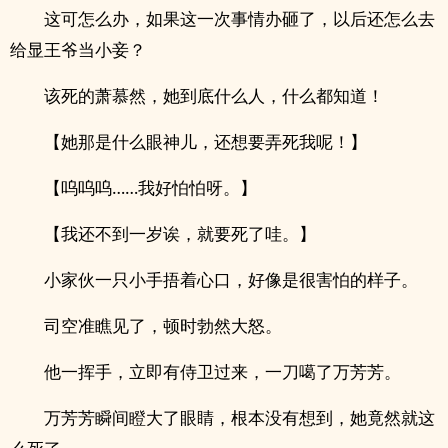
这可怎么办，如果这一次事情办砸了，以后还怎么去
给显王爷当小妾？
该死的萧慕然，她到底什么人，什么都知道！
【她那是什么眼神儿，还想要弄死我呢！】
【呜呜呜……我好怕怕呀。】
【我还不到一岁诶，就要死了哇。】
小家伙一只小手捂着心口，好像是很害怕的样子。
司空准瞧见了，顿时勃然大怒。
他一挥手，立即有侍卫过来，一刀噶了万芳芳。
万芳芳瞬间瞪大了眼睛，根本没有想到，她竟然就这