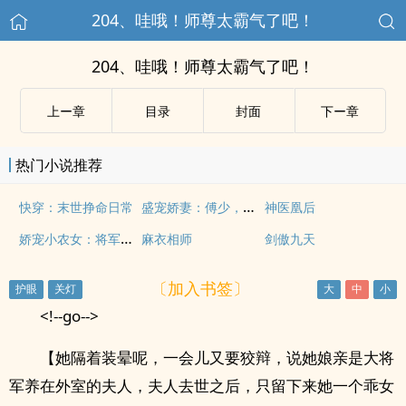
204、哇哦！师尊太霸气了吧！
204、哇哦！师尊太霸气了吧！
上ー章
目录
封面
下ー章
热门小说推荐
盛宠娇妻：傅少，别上瘾
快穿：末世挣命日常
神医凰后
娇宠小农女：将军，宠妻上天
麻衣相师
剑傲九天
〔加入书签〕
<!--go-->
【她隔着装晕呢，一会儿又要狡辩，说她娘亲是大将
军养在外室的夫人，夫人去世之后，只留下来她一个乖女