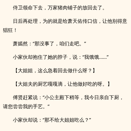
侍卫领命下去，万家猪肉铺子的放回去了。
日后再处理，为的就是给萧天佑传口信，让他别得意
猖狂！
萧嫣然：“那没事了，咱们走吧。”
小家伙却抱住了她的脖子，说：“我饿饿……”
【大姐姐，这么急着回去做什么呀？】
【大姐夫的厨艺嘎嘎滴，让他做好吃的呀。】
傅贤赶紧说：“小公主殿下稍等，我今日亲自下厨，
请您尝尝我的手艺。”
小家伙却说：“那不给大姐姐吃么？”