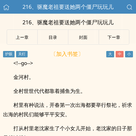
216、驱魔老祖要送她两个僵尸玩玩儿
216、驱魔老祖要送她两个僵尸玩玩儿
上ー章
目录
封面
下ー章
〔加入书签〕
<!--go-->
金河村。
全村世世代代都靠着捕鱼为生。
村里有种说法，开春第一次出海都要举行祭祀，祈求
出海的村民们能够平平安安。
打从村里老沈家生了个小女儿开始，老沈家的日子那