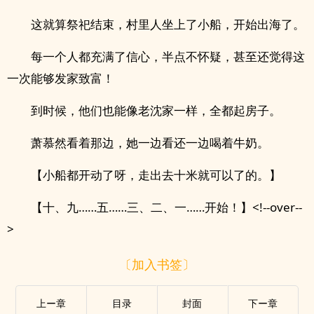
这就算祭祀结束，村里人坐上了小船，开始出海了。
每一个人都充满了信心，半点不怀疑，甚至还觉得这
一次能够发家致富！
到时候，他们也能像老沈家一样，全都起房子。
萧慕然看着那边，她一边看还一边喝着牛奶。
【小船都开动了呀，走出去十米就可以了的。】
【十、九……五……三、二、一……开始！】<!--over--
>
〔加入书签〕
上ー章
目录
封面
下ー章