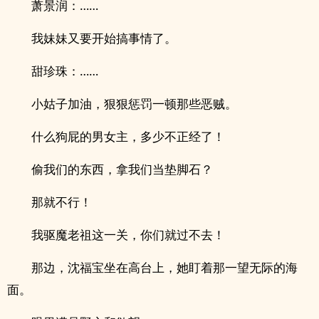
萧景润：……
我妹妹又要开始搞事情了。
甜珍珠：……
小姑子加油，狠狠惩罚一顿那些恶贼。
什么狗屁的男女主，多少不正经了！
偷我们的东西，拿我们当垫脚石？
那就不行！
我驱魔老祖这一关，你们就过不去！
那边，沈福宝坐在高台上，她盯着那一望无际的海
面。