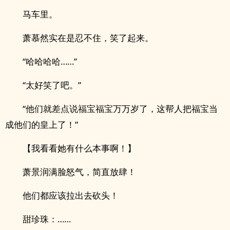
马车里。
萧慕然实在是忍不住，笑了起来。
“哈哈哈哈……”
“太好笑了吧。”
“他们就差点说福宝福宝万万岁了，这帮人把福宝当
成他们的皇上了！”
【我看看她有什么本事啊！】
萧景润满脸怒气，简直放肆！
他们都应该拉出去砍头！
甜珍珠：……