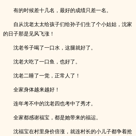
有的时候差十几名，最好的成绩只差一名。
自从沈老太太给孩子们给孙子们生了个小姑姑，沈家
的日子那是见风飞涨！
沈老爷子喝了一口水，这腿就好了。
沈老大吃了一口鱼，也好了。
沈老二睡了一觉，正常人了！
全家身体越来越好！
连年考不中的沈老四也考中了秀才。
全家都感谢福宝，都是她带来的福运。
沈福宝在村里身价倍涨，就连村长的小儿子都争着抢