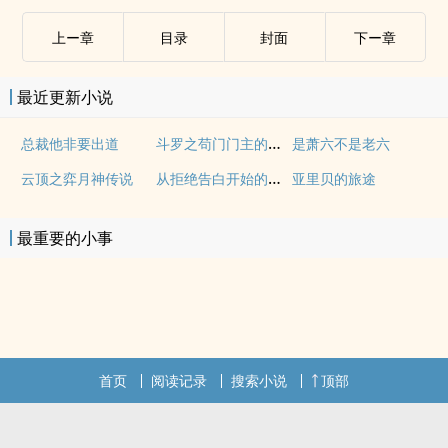
上ー章
目录
封面
下ー章
最近更新小说
斗罗之苟门门主的强者之路
总裁他非要出道
是萧六不是老六
从拒绝告白开始的东京日常
云顶之弈月神传说
亚里贝的旅途
最重要的小事
首页
阅读记录
搜索小说
顶部