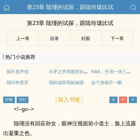
第23章 陆瑾的试探，跟陆玲珑比试
第23章 陆瑾的试探，跟陆玲珑比试
上ー章
目录
封面
下ー章
热门小说推荐
斗罗之开局签到女神小舞
NBA：开局一张三分体验卡
我不是声优
我叫布里茨
我的崩坏萌妹旅团
这个游戏不一般
〔加入书签〕
<!--go-->
陆瑾没有回应孙女，眼神注视面前小道士，脸上流露
出凝重之色。