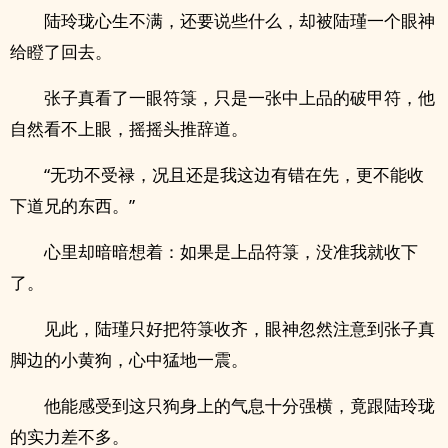
陆玲珑心生不满，还要说些什么，却被陆瑾一个眼神
给瞪了回去。
张子真看了一眼符箓，只是一张中上品的破甲符，他
自然看不上眼，摇摇头推辞道。
“无功不受禄，况且还是我这边有错在先，更不能收
下道兄的东西。”
心里却暗暗想着：如果是上品符箓，没准我就收下
了。
见此，陆瑾只好把符箓收齐，眼神忽然注意到张子真
脚边的小黄狗，心中猛地一震。
他能感受到这只狗身上的气息十分强横，竟跟陆玲珑
的实力差不多。