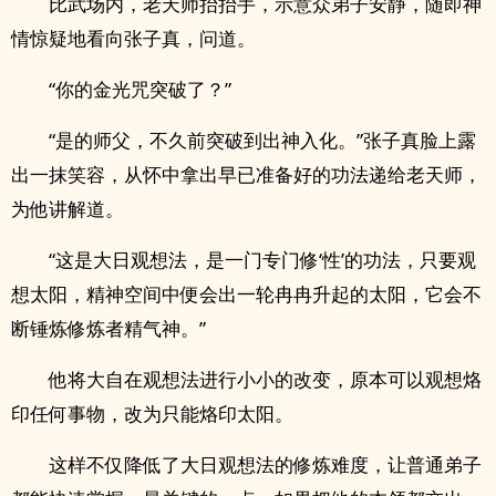
比武场内，老天师抬抬手，示意众弟子安静，随即神
情惊疑地看向张子真，问道。
“你的金光咒突破了？”
“是的师父，不久前突破到出神入化。”张子真脸上露
出一抹笑容，从怀中拿出早已准备好的功法递给老天师，
为他讲解道。
“这是大日观想法，是一门专门修‘性’的功法，只要观
想太阳，精神空间中便会出一轮冉冉升起的太阳，它会不
断锤炼修炼者精气神。”
他将大自在观想法进行小小的改变，原本可以观想烙
印任何事物，改为只能烙印太阳。
这样不仅降低了大日观想法的修炼难度，让普通弟子