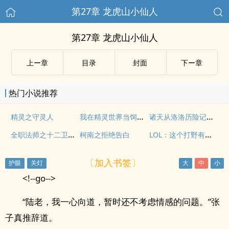
第27章 龙虎山小仙人
第27章 龙虎山小仙人
上ー章
目录
封面
下ー章
热门小说推荐
我在精灵世界当饲育屋老板
诸天从洛洛历险记开始
精灵之守灵人
全职法师之十二卫守护
LOL：这个打野有亿点强
柯南之拒绝告白
〔加入书签〕
<!--go-->
“陆老，我一心向道，暂时还不考虑情感的问题。”张
子真推辞道。