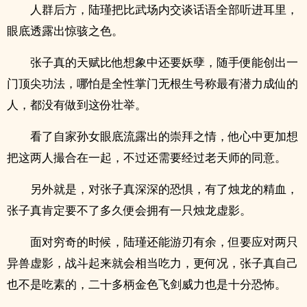
人群后方，陆瑾把比武场内交谈话语全部听进耳里，
眼底透露出惊骇之色。
张子真的天赋比他想象中还要妖孽，随手便能创出一
门顶尖功法，哪怕是全性掌门无根生号称最有潜力成仙的
人，都没有做到这份壮举。
看了自家孙女眼底流露出的崇拜之情，他心中更加想
把这两人撮合在一起，不过还需要经过老天师的同意。
另外就是，对张子真深深的恐惧，有了烛龙的精血，
张子真肯定要不了多久便会拥有一只烛龙虚影。
面对穷奇的时候，陆瑾还能游刃有余，但要应对两只
异兽虚影，战斗起来就会相当吃力，更何况，张子真自己
也不是吃素的，二十多柄金色飞剑威力也是十分恐怖。