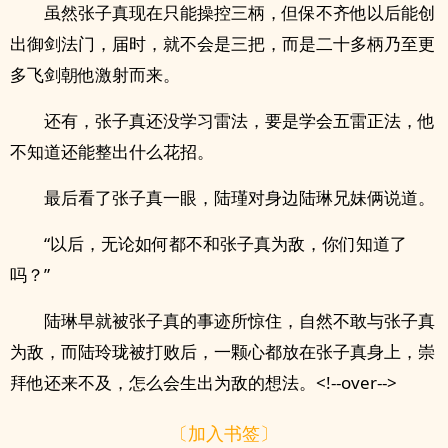
虽然张子真现在只能操控三柄，但保不齐他以后能创
出御剑法门，届时，就不会是三把，而是二十多柄乃至更
多飞剑朝他激射而来。
还有，张子真还没学习雷法，要是学会五雷正法，他
不知道还能整出什么花招。
最后看了张子真一眼，陆瑾对身边陆琳‍­兄‌‎妹‍俩说道。
“以后，无论如何都不和张子真为敌，你们知道了
吗？”
陆琳早就被张子真的事迹所惊住，自然不敢与张子真
为敌，而陆玲珑被打败后，一颗心都放在张子真身上，崇
拜他还来不及，怎么会生出为敌的想法。<!--over-->
〔加入书签〕