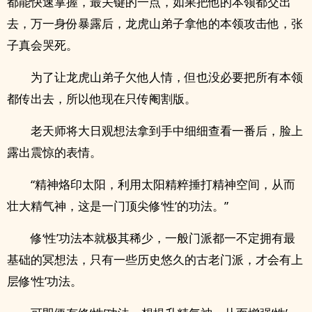
都能快速掌握，最关键的一点，如果把他的本领都交出
去，万一身份暴露后，龙虎山弟子拿他的本领攻击他，张
子真会哭死。
为了让龙虎山弟子欠他人情，但也没必要把所有本领
都传出去，所以他现在只传阉割版。
老天师将大日观想法拿到手中细细查看一番后，脸上
露出震惊的表情。
“精神烙印太阳，利用太‎阳​‍‌精­‍‌粹捶打精神空间，从而
壮大精气神，这是一门顶尖修‘性’的功法。”
修‘性’功法本就极其稀少，一般门派都一不定拥有最
基础的冥想法，只有一些历史悠久的古老门派，才会有上
层修‘性’功法。