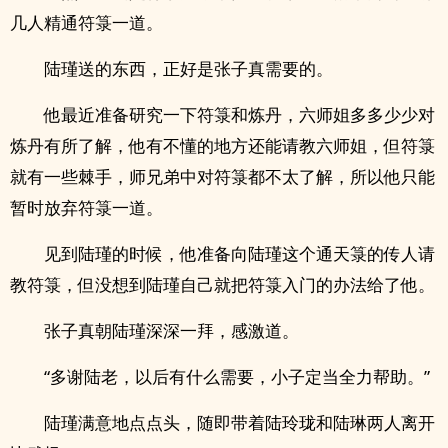
几人精通符箓一道。
陆瑾送的东西，正好是张子真需要的。
他最近准备研究一下符箓和炼丹，六师姐多多少少对
炼丹有所了解，他有不懂的地方还能请教六师姐，但符箓
就有一些棘手，师兄弟中对符箓都不太了解，所以他只能
暂时放弃符箓一道。
见到陆瑾的时候，他准备向陆瑾这个通天箓的传人请
教符箓，但没想到陆瑾自己就把符箓入门的办法给了他。
张子真朝陆瑾深深一拜，感激道。
“多谢陆老，以后有什么需要，小子定当全力帮助。”
陆瑾满意地点点头，随即带着陆玲珑和陆琳两人离开