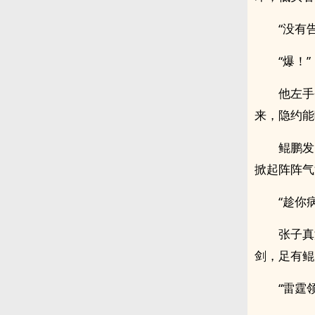
“没有
“爆！”
他左手
来，隐约能
鲲鹏发
掀起阵阵气
“趁你
张子真
剑，足有鲲
“雷霆