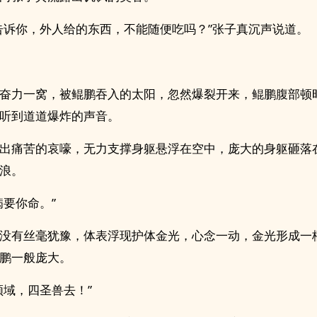
告诉你，外人给的东西，不能随便吃吗？”张子真沉声说道。
奋力一窝，被鲲鹏吞入的太阳，忽然爆裂开来，鲲鹏腹部顿
听到道道爆炸的声音。
出痛苦的哀嚎，无力支撑身躯悬浮在空中，庞大的身躯砸落
浪。
病要你命。”
没有丝毫犹豫，体表浮现护体金光，心念一动，金光形成一
鹏一般庞大。
领域，四圣兽去！”