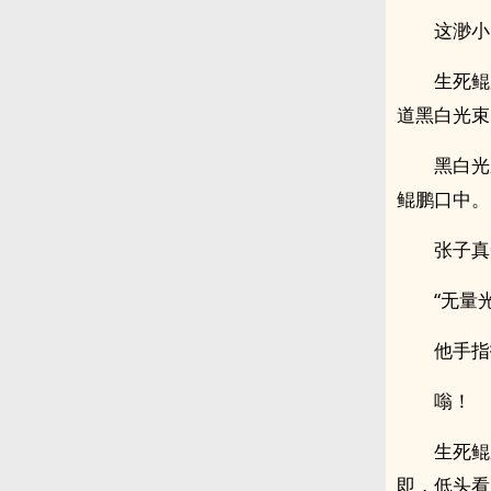
这渺小
生死鲲
道黑白光束
黑白光
鲲鹏口中。
张子真
“无量
他手指
嗡！
生死鲲
即，低头看