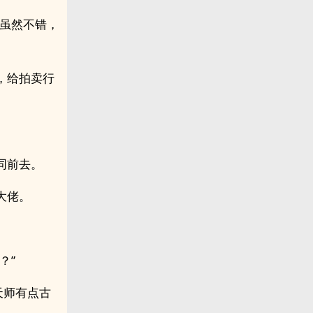
力虽然不错，
，给拍卖行
同前去。
大佬。
？”
天师有点古