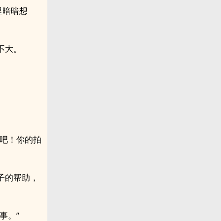
里暗暗想
不大。
说吧！你的拍
子的帮助，
事。”