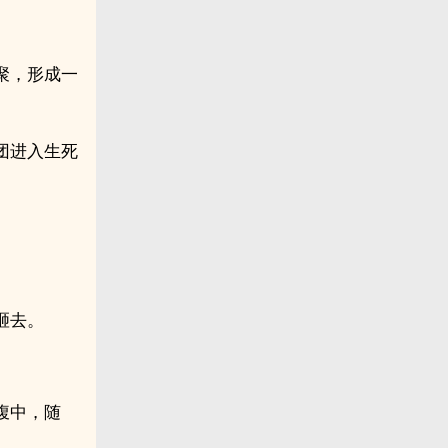
聚，形成一
团进入生死
。
砸去。
腹中，随