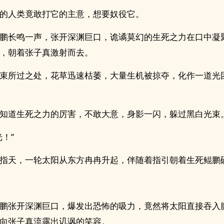
的人类竟敢打它的主意，想要奴役它。
鹏长鸣一声，张开深渊巨口，诡谲莫幻的生死之力在口中凝
，朝着张子真激射而去。
束所过之处，花草迅速枯萎，大量生机被掠夺，化作一道光
知道生死之力的厉害，不敢大意，身影一闪，躲过黑白光束
光！”
指天，一轮太阳从东方冉冉升起，伴随着指引朝着生死鲲鹏
鹏张开深渊巨口，爆发出恐怖的吸力，竟然将太阳直接吞入
向张子真流露出讥讽的笑容。