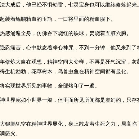
法大成后，他已经不惧劫雷，七灵宝身也可以继续修炼起来
起装着鲲鹏精血的玉瓶，一口将里面的精血服下。
热感涌遍全身，仿佛吞下烧红的铁球，焚烧着五脏六腑。
强忍痛苦，心中默念着净心神咒，不到一分钟，他又来到了
年修炼大自在观想，精神空间大变样，不再是死气沉沉，灰
得生机勃勃，花草树木，鸟兽虫鱼在精神空间都有显化。
将实现世界所见的事物，全部烙印了一遍。
神世界宛如小世界一般，但里面所见所闻都是虚幻的，只存
大鲲鹏凭空在精神世界显化，身上散发着生死之力，居高临
满怒火。