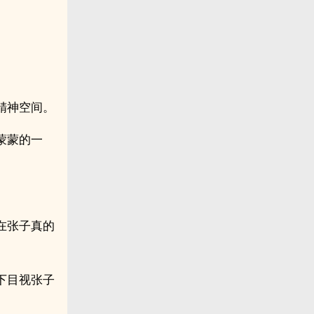
。
精神空间。
蒙蒙的一
在张子真的
下目视张子