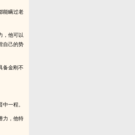
都能瞒过老
力，他可以
营自己的势
具备金刚不
晋中一程。
潜力，他特