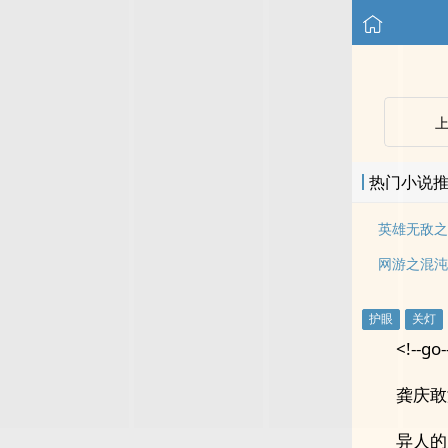
热门小说
英雄无敌之
网游之混沌
<!--go-
龚庆敢
异人的