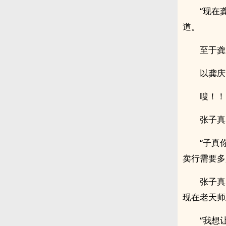
“现在
道。
至于龚
以龚庆
嗖！！
张子真
“子真
卖行需要多
张子真
现在老天师
“我想