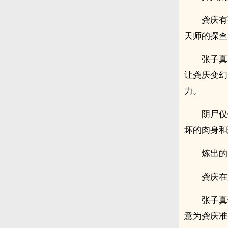
龚庆有
天师的探查
张子真
让龚庆变幻
力。
阴尸仅
坏的肉身和
炼出的
龚庆在
张子真
意为龚庆准