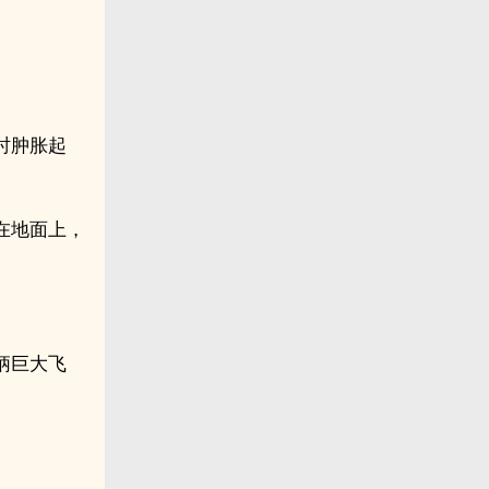
时肿胀起
在地面上，
柄巨大飞