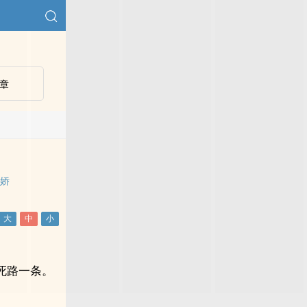
章
病娇
死路一条。