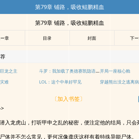
第79章 铺路，吸收鲲鹏精血
第79章 铺路，吸收鲲鹏精血
上ー章
目录
封面
下ー
推荐
斗罗：我加载了奥德赛凯隐语音包
巨龙之主
开局一座核心舱
灾难
LOL：这个中单好罕见
穿越熊出没之逃离
〔加入书签〕
->
潜入龙虎山，打听甲申之乱的秘密，便注定他的结局，只会
尸体并不怎么常见，更何况像龚庆这样有着特殊异能尸体。