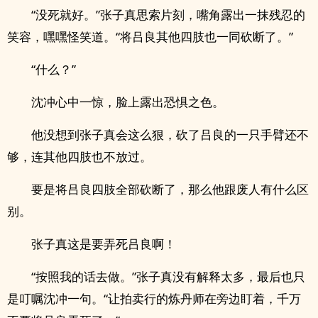
“没死就好。”张子真思索片刻，嘴角露出一抹残忍的
笑容，嘿嘿怪笑道。“将吕良其他四肢也一同砍断了。”
“什么？”
沈冲心中一惊，脸上露出恐惧之色。
他没想到张子真会这么狠，砍了吕良的一只手臂还不
够，连其他四肢也不放过。
要是将吕良四肢全部砍断了，那么他跟废人有什么区
别。
张子真这是要弄死吕良啊！
“按照我的话去做。”张子真没有解释太多，最后也只
是叮嘱沈冲一句。“让拍卖行的炼丹师在旁边盯着，千万