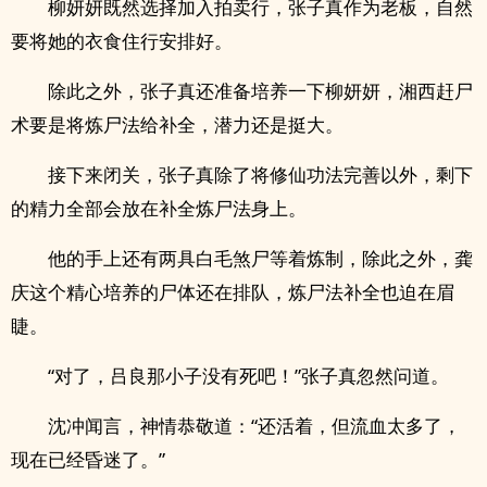
柳妍妍既然选择加入拍卖行，张子真作为老板，自然
要将她的衣食住行安排好。
除此之外，张子真还准备培养一下柳妍妍，湘西赶尸
术要是将炼尸法给补全，潜力还是挺大。
接下来闭关，张子真除了将修仙功法完善以外，剩下
的精力全部会放在补全炼尸法身上。
他的手上还有两具白毛煞尸等着炼制，除此之外，龚
庆这个精心培养的尸体还在排队，炼尸法补全也迫在眉
睫。
“对了，吕良那小子没有死吧！”张子真忽然问道。
沈冲闻言，神情恭敬道：“还活着，但流血太多了，
现在已经昏迷了。”