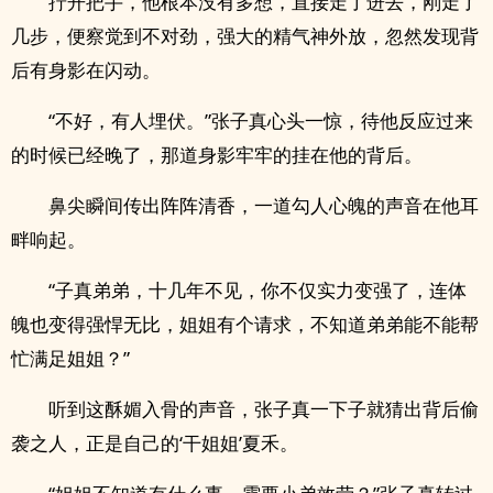
拧开把手，他根本没有多想，直接走了进去，刚走了
几步，便察觉到不对劲，强大的精气神外放，忽然发现背
后有身影在闪动。
“不好，有人埋伏。”张子真心头一惊，待他反应过来
的时候已经晚了，那道身影牢牢的挂在他的背后。
鼻尖瞬间传出阵阵清香，一道勾人心魄的声音在他耳
畔响起。
“子真弟弟，十几年不见，你不仅实力变强了，连体
魄也变得强悍无比，姐姐有个请求，不知道弟弟能不能帮
忙满足姐姐？”
听到这酥媚入骨的声音，张子真一下子就猜出背后偷
袭之人，正是自己的‘干姐姐’夏禾。