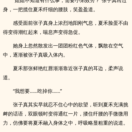
“姐姐不知道有什么事，需要小弟效劳？”张子真转过
身，一把揽住夏禾纤细的腰肢，笑盈盈道。
感受面前张子真身上浓烈地阳刚气息，夏禾脸蛋不由
得变得潮红起来，喘息声变得急促。
她身上忽然散发出一团团粉红色气体，飘散在空气
中，逐渐被张子真吸入体内。
夏禾那张鲜艳红唇渐渐靠近张子真的耳边，柔声说
道。
“我想要……吃掉你……”
张子真其实早就忍不住心中的欲望，听到夏禾充满挑
衅的话语，双眼顿时变得通红一片，搂住纤腰的手微微用
力，仿佛要将夏禾融入身体之中，呼吸略显粗重的说道。