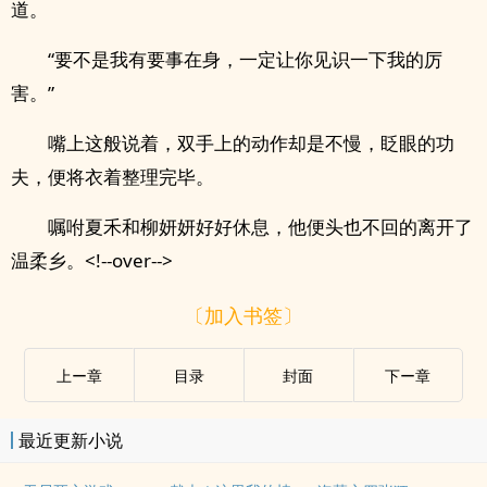
道。
“要不是我有要事在身，一定让你见识一下我的厉
害。”
嘴上这般说着，双手上的动作却是不慢，眨眼的功
夫，便将衣着整理完毕。
嘱咐夏禾和柳妍妍好好休息，他便头也不回的离开了
温柔乡。<!--over-->
〔加入书签〕
上ー章
目录
封面
下ー章
最近更新小说