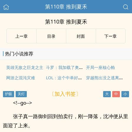
第110章 推到夏禾
第110章 推到夏禾
上ー章
目录
封面
下ー章
热门小说推荐
斗罗：我加载了奥德赛凯隐语音包
英雄无敌之巨龙之主
开局一座核心舱
LOL：这个中单好罕见
穿越熊出没之逃离病娇
网游之混沌灾难
〔加入书签〕
<!--go-->
张子真一路御剑回到拍卖行，刚一降落，沈冲便从里
面迎了上来。