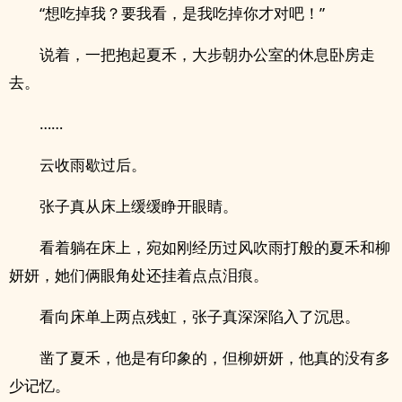
“想吃掉我？要我看，是我吃掉你才对吧！”
说着，一把抱起夏禾，大步朝办公室的休息卧房走
去。
……
云收雨歇过后。
张子真从床上缓缓睁开眼睛。
看着躺在床上，宛如刚经历过风吹雨打般的夏禾和柳
妍妍，她们俩眼角处还挂着点点泪痕。
看向床单上两点残虹，张子真深深陷入了沉思。
凿了夏禾，他是有印象的，但柳妍妍，他真的没有多
少记忆。