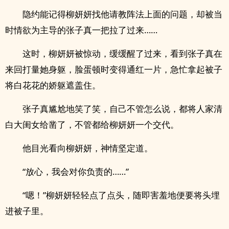
隐约能记得柳妍妍找他请教阵法上面的问题，却被当
时‎情­‌​欲‎为主导的张子真一把拉了过来……
这时，柳妍妍被惊动，缓缓醒了过来，看到张子真在
来回打量她身躯，脸蛋顿时变得通红一片，急忙拿起被子
将白花花的娇躯遮盖住。
张子真尴尬地笑了笑，自己不管怎么说，都将人家清
白大闺女给凿了，不管都给柳妍妍一个交代。
他目光看向柳妍妍，神情坚定道。
“放心，我会对你负责的……”
“嗯！”柳妍妍轻轻点了点头，随即害羞地便要将头埋
进被子里。