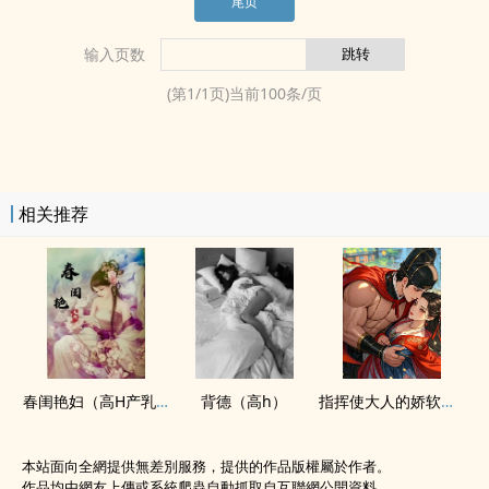
尾页
输入页数
(第
1
/
1
页)当前
100
条/页
相关推荐
春闺艳妇（‎‍‎高‌​H­‎‍产乳​​‍乱‍­​伦‍​）
背德（‎​高‍h‎​）
指挥使大人的娇软弟媳（糙汉 伯媳 古言‎​高‍h‎​ 1V1）
本站面向全網提供無差別服務，提供的作品版權屬於作者。
作品均由網友上傳或系統爬蟲自動抓取自互聯網公開資料。