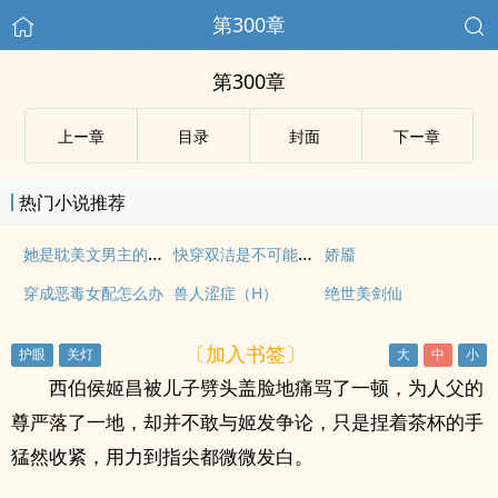
第300章
第300章
上ー章
目录
封面
下ー章
热门小说推荐
她是耽美文男主的白月光（NP）
快穿双洁是不可能的（np出轨）
娇靥
穿成恶毒女配怎么办
兽人涩症（H）
绝世美剑仙
〔加入书签〕
西伯侯姬昌被儿子劈头盖脸地痛骂了一顿，为人父的
尊严落了一地，却并不敢与姬发争论，只是捏着茶杯的手
猛然收紧，用力到指尖都微微发白。