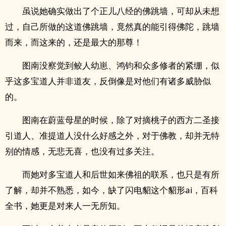
虽说她确实做出了个正儿八经的佛跳墙，可却从未想
过，自己所做的这道佛跳墙，竟然真的能引得佛陀，跳墙
而来，而这来的，还是最大的那尊！
图南没察觉到鲛人幼崽、鸿钧和众多修者的紧绷，似
乎这多宝道人并非道友，反倒像是对他们有诸多威胁似
的。
图南在蔚蓝母星的时候，除了对摘桃子的西方二圣接
引道人、准提道人没什么好感之外，对于佛教，却并无特
别的情感，无悲无喜，也没有过多关注。
而她对多宝道人和后世如来佛祖的联系，也只是有所
了解，却并不熟悉，如今，缺了闪电貂这个貂形ai，百科
全书，她更是对来人一无所知。