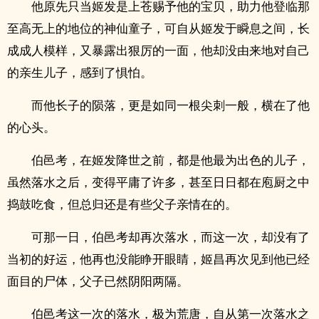
他原先只当姬发是上苍赐予他的宝贝，助力他登临那
至高无上的地位的神仙童子，可自从姬发于瞬息之间，长
成‌成­人​模样，又暴露出狠厉的一面，他却没由来地对自己
的亲生儿子，感到了惧怕。
而他长子的陨落，更是如同一根尖刺一般，横在了他
的心头。
伯邑考，在姬发降世之前，都是他最为出色的儿子，
虽然落水之后，变得平庸了许多，甚至日日都在庖厨之中
捣鼓吃食，但总归还是有些父子亲情在的。
可那一日，伯邑考却再次落水，而这一次，却没有了
当初的好运，他再也没能睁开眼睛，姬昌再次见到他已经
面目的尸体，父子已然阴阳两隔。
伯邑考这一次的落水，极为荒唐，自从第一次落水之