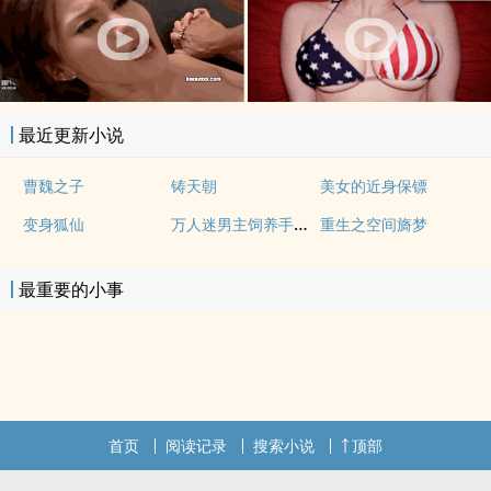
最近更新小说
曹魏之子
铸天朝
美女的近身保镖
万人迷男主饲养手册（系统 快穿 高H）
变身狐仙
重生之空间旖梦
最重要的小事
首页
阅读记录
搜索小说
顶部
.
.