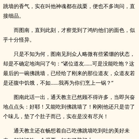
跳墙的香气，实在叫他神魂都在战栗，便也不多询问，直
接细品。
而图南，直到此刻，才察觉到了鸿钧他们的面色，似
乎十分怪异。
只是不知为何，图南见到众人略微有些紧绷的状态，
却是不确定地询问了句：“诸位道友……可是没能吃饱？这
最后的一碗佛跳墙，已经给了刚来的那位道友，众道友若
是还腹中饥饿，不如……我再为你们烹上一锅？”
图南此话一出，通天教主已然顾不得许多，当即兴奋
地点点头：好耶！又能吃到佛跳墙了！刚刚他还只是尝了
个味儿，垫了个肚子而已，实在是没有尽兴！
通天教主还在畅想着自己吃佛跳墙吃到吐的美好未