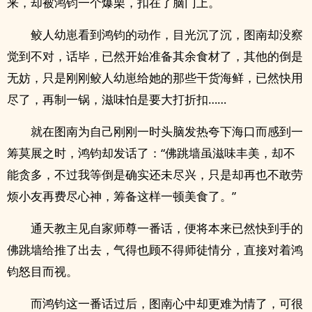
来，却被鸿钧一个爆栗，扣在了脑门上。
鲛人幼崽看到鸿钧的动作，目光沉了沉，图南却没察
觉到不对，话毕，已然开始准备其余食材了，其他的倒是
无妨，只是刚刚鲛人幼崽给她的那些干货海鲜，已然快用
尽了，再制一锅，滋味怕是要大打折扣……
就在图南为自己刚刚一时头脑发热夸下海口而感到一
筹莫展之时，鸿钧却发话了：“佛跳墙虽滋味丰美，却不
能贪多，不过我等倒是确实还未尽兴，只是却再也不敢劳
烦小友再费尽心神，筹备这样一顿美食了。”
通天教主见自家师尊一番话，便将本来已然快到手的
佛跳墙给推了出去，气得也顾不得师徒情分，直接对着鸿
钧怒目而视。
而鸿钧这一番话过后，图南心中却更难为情了，可很