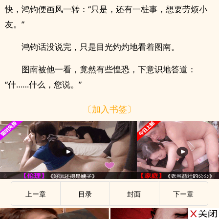
快，鸿钧便画风一转：“只是，还有一桩事，想要劳烦小
友。”
鸿钧话没说完，只是目光灼灼地看着图南。
图南被他一看，竟然有些惶恐，下意识地答道：
“什……什么，您说。”
〔加入书签〕
上ー章
目录
封面
下ー章