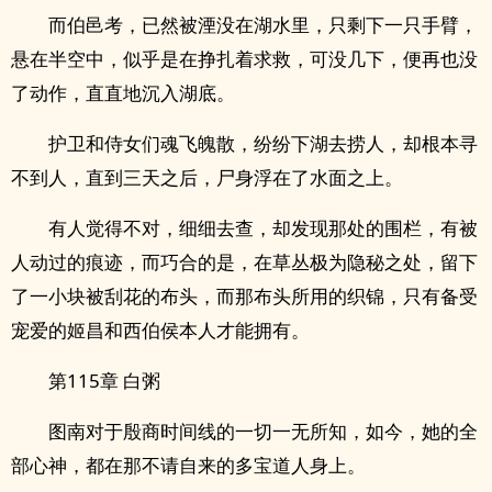
而伯邑考，已然被湮没在湖水里，只剩下一只手臂，
悬在半空中，似乎是在挣扎着求救，可没几下，便再也没
了动作，直直地沉入湖底。
护卫和侍女们魂飞魄散，纷纷下湖去捞人，却根本寻
不到人，直到三天之后，尸身浮在了水面之上。
有人觉得不对，细细去查，却发现那处的围栏，有被
人动过的痕迹，而巧合的是，在草丛极为隐秘之处，留下
了一小块被刮花的布头，而那布头所用的织锦，只有备受
宠爱的姬昌和西伯侯本人才能拥有。
第115章 白粥
图南对于殷商时间线的一切一无所知，如今，她的全
部心神，都在那不请自来的多宝道人身上。