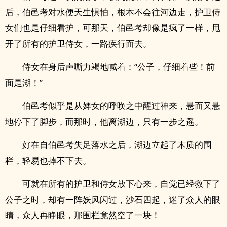
后，伯邑考对水便天生惧怕，根本不会往河边走，护卫侍
女们也是仔细看护，可那天，伯邑考却像是疯了一样，甩
开了所有的护卫侍女，一路疾行而去。
侍女在身后声嘶力竭地喊着：“公子，仔细着些！前
面是湖！”
伯邑考似乎是从婢女的呼唤之中醒过神来，悬而又悬
地停下了脚步，而那时，他离湖边，只有一步之遥。
好在自伯邑考失足落水之后，湖边立起了木质的围
栏，轻易也摔不下去。
可就在所有的护卫和侍女放下心来，自觉已经救下了
公子之时，却有一阵妖风闪过，沙石四起，迷了众人的眼
睛，众人再睁眼，那围栏竟然空了一块！