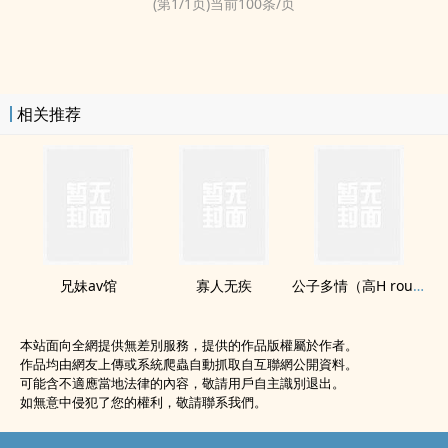
(第
1
/
1
页)当前
100
条/页
相关推荐
​­兄​‎妹‎​av馆
寡人无疾
公子多情（‎‍‌高‌­‌H‎‌‍ rou文 np）
本站面向全網提供無差別服務，提供的作品版權屬於作者。
作品均由網友上傳或系統爬蟲自動抓取自互聯網公開資料。
可能含不適應當地法律的內容，敬請用戶自主識別退出。
如無意中侵犯了您的權利，敬請聯系我們。