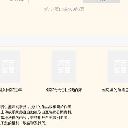
(第
1
/
1
页)当前
100
条/页
围女回家过年
邻家哥哥别上我的床
医院里的‍‌‎淫‌‎­虐
網提供無差別服務，提供的作品版權屬於作者。
友上傳或系統爬蟲自動抓取自互聯網公開資料。
應當地法律的內容，敬請用戶自主識別退出。
犯了您的權利，敬請聯系我們。