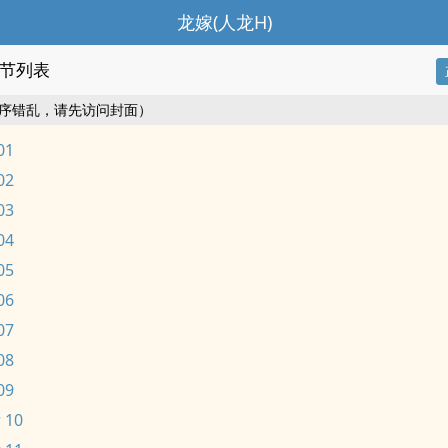
龙嫁(人龙H)
节列表
序错乱，请先访问封面）
01
02
03
04
05
06
07
08
09
 10