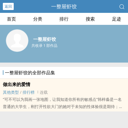
一整屉虾饺
返回
首页
分类
排行
搜索
足迹
一整屉虾饺
共收录 1 部作品
一整屉虾饺的全部作品集
做出来的爱情
其他类型
/
排行榜
连载
“可不可以为我画一张地图，让我知道你所有的敏感点“韩梓淼是一名
普通的大学生，刚打开​‎‎性‎欲­‍大门的她对于未知的性体验很是期待；误
打误撞遇上了当兵回来的大四学长，在男生宿舍见到他的瞬间小鹿乱
撞，鼓足勇气正..