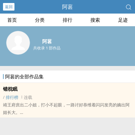
阿葚
返回
首页
分类
排行
搜索
足迹
阿葚
共收录 1 部作品
阿葚的全部作品集
错枕眠
/
排行榜
连载
靖王府庶出二小姐，打小不起眼，一路讨好恭维着闪闪发亮的嫡出阿
姐长大。
阿姐第一次学古筝，二小姐：好耶，阿姐弹的真棒！