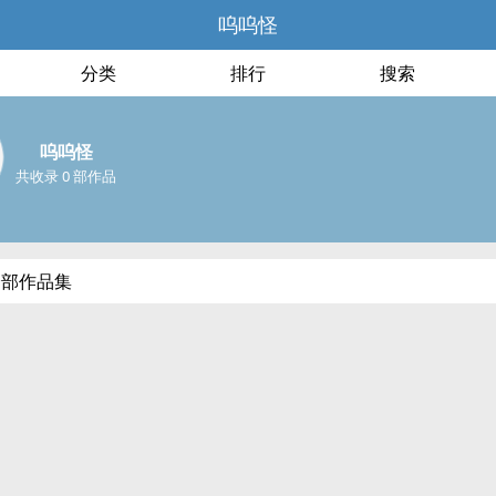
呜呜怪
分类
排行
搜索
呜呜怪
共收录 0 部作品
全部作品集