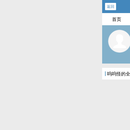
返回
首页
呜呜怪的