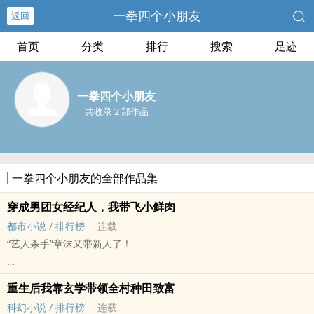
一拳四个小朋友
返回
首页
分类
排行
搜索
足迹
一拳四个小朋友
共收录 2 部作品
一拳四个小朋友的全部作品集
穿成男团女经纪人，我带飞小鲜肉
都市小说
/
排行榜
连载
“艺人杀手”章沫又带新人了！
圈里众人奔走相告，各个都伸长了脖子想看看是哪个倒霉蛋落到了她
重生后我靠玄学带领全村种田致富
手里。
科幻小说
/
排行榜
连载