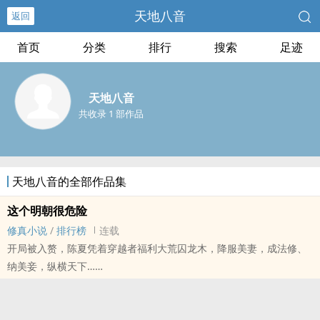
天地八音
返回
首页
分类
排行
搜索
足迹
天地八音
共收录 1 部作品
天地八音的全部作品集
这个明朝很危险
修真小说
/
排行榜
连载
开局被入赘，陈夏凭着穿越者福利大荒囚龙木，降服美妻，成法修、
纳美妾，纵横天下……