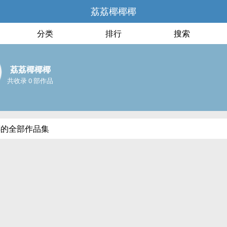
荔荔椰椰椰
分类
排行
搜索
荔荔椰椰椰
共收录 0 部作品
椰的全部作品集