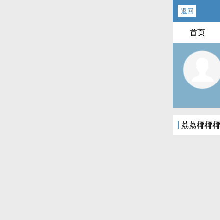
返回
首页
荔荔椰椰