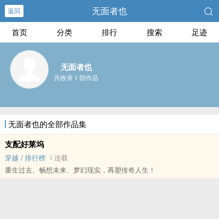
无面者也
返回
首页
分类
排行
搜索
足迹
无面者也
共收录 1 部作品
无面者也的全部作品集
支配好莱坞
穿越
/
排行榜
连载
重生过去、畅想未来、梦幻现实，再塑传奇人生！