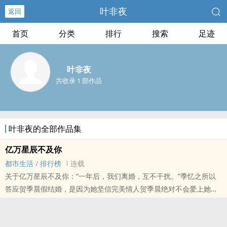
叶非夜
返回
首页
分类
排行
搜索
足迹
叶非夜
共收录 1 部作品
叶非夜的全部作品集
亿万星辰不及你
都市生活
/
排行榜
连载
关于亿万星辰不及你：“一年后，我们离婚，互不干扰。”季忆之所以
答应贺季晨假结婚，是因为她坚信完美情人贺季晨绝对不会爱上她。
婚后假戏真做不说，一年后，别说是离婚，就连离床都没门。惹不
起，我跑还不行？..