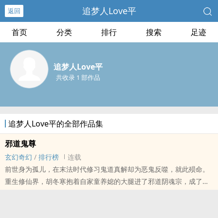
追梦人Love平
返回
首页
分类
排行
搜索
足迹
追梦人Love平
共收录 1 部作品
追梦人Love平的全部作品集
邪道鬼尊
玄幻奇幻
/
排行榜
连载
前世身为孤儿，在末法时代修习鬼道真解却为恶鬼反噬，就此殒命。
重生修仙界，胡冬寒抱着自家童养媳的大腿进了邪道阴魂宗，成了一
名普通的外门弟子，高高仰望着自家的童养媳。 于是，胡冬寒一面修
行《..