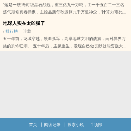
“这是一艘‘鸿钧’级晶石战舰，重三亿九千万吨，由一千五百二十三名
炼气期修真者操纵，主控晶脑每秒运算九千万道神念，‘计算力’堪比元
婴老怪，可以瞬息镇压一个星球！” 李耀卓立于无尽星海之上，看着
地球人实在太凶猛了
眼前的庞然大物，心中默默计算： “把这艘战舰拆成废铁，我需要
/
排行榜
连载
——7秒钟！” …… 修真40000年代，一个普普通通的边境少年，咆哮
五十年前，龙城穿越，铁血孤军，高举地球文明的战旗，面对异界万
星辰，主宰银河的热血传奇！
族的恐怖狂潮。 五十年后，孟超重生，发现自己做贡献就能变强大。
“滴滴，您刚才扶老奶奶过马路，促进了社会和谐，贡献值+1。” “滴
滴，您在和怪物女王的肉搏中，展现了龙城健儿的斗志，贡献值
+10000。” “被您随手指点，武神领悟最强战技，龙城整体战斗力暴
涨，贡献值+100000。” “在您的说服教育下，黑夜魔女幡然醒悟，哭
着保证以后再也不调皮捣蛋了，贡献值+250000。” “您以德服人，转
化了无数异界神魔，他们愿意为地球文明而战，您的文明即将超神，
贡献值+99999999。” 孟超发誓，他只是单纯想为这个社会，做一点
小小的贡献，没想到会把地球人变得……这么凶猛啊！ ——————
千万字万订老书《修真四万年》，三百万字精品老书《灵气逼人》，
手速嗖嗖的，人品杠杠的，欢迎入坑！
首页
阅读记录
搜索小说
顶部
本站提示：各位书友要是觉得《地球人实在太凶猛了》还不错的话请