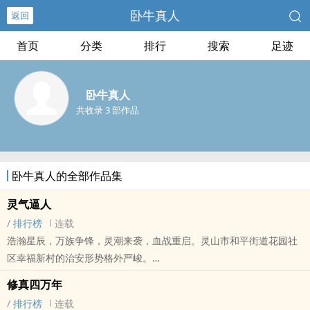
卧牛真人
返回
首页
分类
排行
搜索
足迹
卧牛真人
共收录 3 部作品
卧牛真人的全部作品集
灵气逼人
/
排行榜
连载
浩瀚星辰，万族争锋，灵潮来袭，血战重启。灵山市和平街道花园社
区幸福新村的治安形势格外严峻。
修真四万年
当街道大妈都不跳广场舞，改练魔法和斗气，楚歌的传说，才刚刚开
/
排行榜
连载
始。