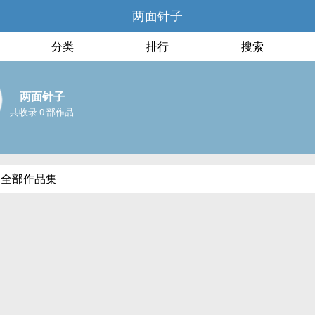
两面针子
分类
排行
搜索
两面针子
共收录 0 部作品
的全部作品集