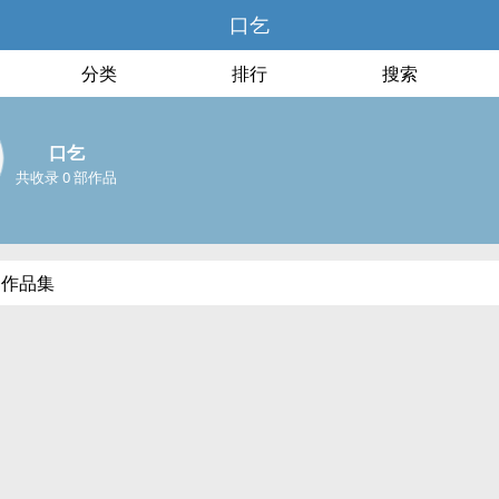
口乞
分类
排行
搜索
口乞
共收录 0 部作品
部作品集