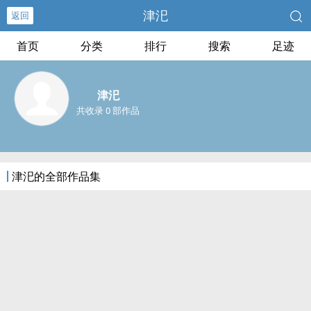
津汜
返回
首页
分类
排行
搜索
足迹
津汜
共收录 0 部作品
津汜的全部作品集