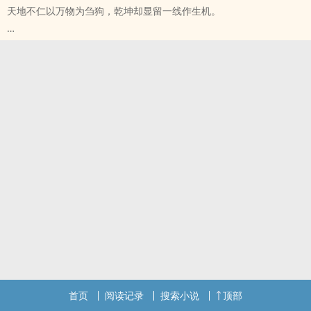
天地不仁以万物为刍狗，乾坤却显留一线作生机。
此生不与众生敌，只与天一战……
“因天禁而引天怒？天不仁，我便不尊，既遭天怒，我便携这一线生
机，破刍狗之势，战天、胜天、立天。不为天地唯一，只求守护”风墨
望天，发出豪言一语。
此生不与众生敌，只与天一战……
首页
阅读记录
搜索小说
顶部