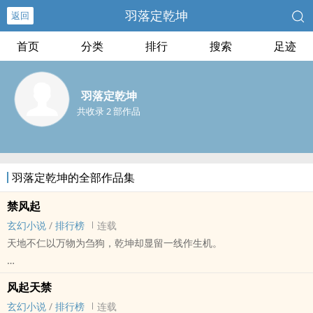
羽落定乾坤
返回
首页
分类
排行
搜索
足迹
羽落定乾坤
共收录 2 部作品
羽落定乾坤的全部作品集
禁风起
玄幻小说
/
排行榜
连载
天地不仁以万物为刍狗，乾坤却显留一线作生机。
“因天禁而引天怒？天不仁，我便不尊，既遭天怒，我便携这一线生
风起天禁
机，破刍狗之势，战天、胜天、立天。不为天地唯一，只求守护”风墨
玄幻小说
/
排行榜
连载
望天，发出豪言一语。