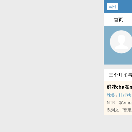
返回
首页
三个耳扣
鲜花cha在
耽美
/
排行榜
NTR，双xi
系列文（暂定
黄暴风rou
不保证找到真a
概括一下就是两