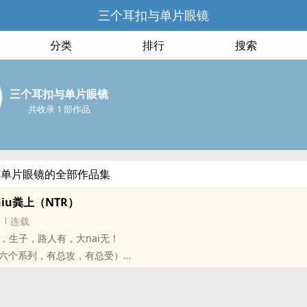
三个耳扣与单片眼镜
分类
排行
搜索
三个耳扣与单片眼镜
共收录 1 部作品
与单片眼镜的全部作品集
niu粪上（NTR）
连载
ng，生子，路人有，大nai无！
六个系列，有总攻，有总受）
文 不nueshen 只为博君一ying
i后守shen如玉
zhong类型，在xingai中找到真ai或者在寻找真ai时沉迷xingai