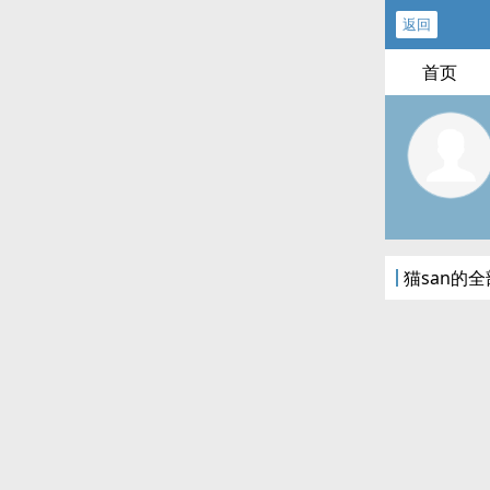
返回
首页
猫san的