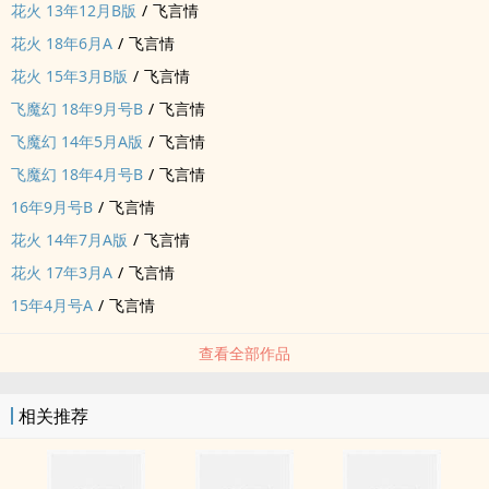
花火 13年12月B版
/
飞言情
花火 18年6月A
/
飞言情
花火 15年3月B版
/
飞言情
飞魔幻 18年9月号B
/
飞言情
飞魔幻 14年5月A版
/
飞言情
飞魔幻 18年4月号B
/
飞言情
16年9月号B
/
飞言情
花火 14年7月A版
/
飞言情
花火 17年3月A
/
飞言情
15年4月号A
/
飞言情
查看全部作品
相关推荐