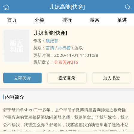
儿媳高能[快穿]
首页
分类
排行
搜索
足迹
儿媳高能[快穿]
作者：
镜妃苔
类别：
言情
/
排行榜
/
连载
2020-11-01 11:01:38
更新时间：
最新章节：
分卷阅读316
立即阅读
章节目录
加入书架
内容简介
舒宁母胎单shen二十多年，是个半吊子微博情感咨询师最近很奇怪，
付费咨询的竟然都是婆媳问题舒老师，我婆婆拿走了我的嫁妆，我老
公不帮我，我该怎么办？舒老师，我婆婆把我的项链拿走了送给小姑
子，我该怎么办？……怎么办？要么忍要么gun，离婚你敢不敢？某