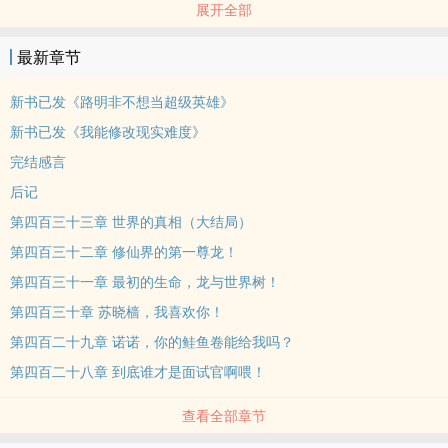
展开全部
龙族的世界里，路明非轻歌漫吟，身后有三万里霞光聚散，如云海浩
最新章节
荡翻卷。
新书已发《路明非不想当超级英雄》
他信手折断一条建木枝，俯下身子用建木枝戳了戳路鸣泽的脸蛋。
新书已发《我能修改现实难度》
完结感言
“我亲爱的弟弟，你感动吗?”
后记
那一刻，路鸣泽真的很想薅住命运的领子，贴在它的脸上质问一句。
第四百三十三章 世界的真相（大结局）
第四百三十二章 修仙界的第一尊龙！
“你管这玩意……叫败犬衰仔?!”
第四百三十一章 最初的生命，龙与世界树！
第四百三十章 苏晓樯，我喜欢你！
第四百二十九章 诺诺，你的鲑鱼卷能给我吗？
第四百二十八章 到底谁才是面试官啊喂！
查看全部章节