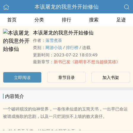
本该屠龙的我意外开始修仙
首页
分类
排行
搜索
足迹
本该屠龙的我意外开始修仙
作者：
落雪煮茶
类别：
网游小说
/
排行榜
/
连载
2023-07-22 18:03:49
更新时间：
最新章节：
新书已发《路明非不想当超级英雄》
立即阅读
章节目录
加入书架
内容简介
一个破碎殒没的仙神世界，一卷传承仙道的玉简天书，一出早已命运
被谱成挽歌的悲剧，以及一只烂泥扶不上墙的败犬衰仔。
“一粒金丹吞入腹，始知我命由我不由天。”