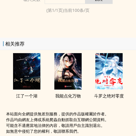
(第
1
/
1
页)当前
100
条/页
相关推荐
江了一个湖
我能点化万物
斗罗之绝对零度
本站面向全網提供無差別服務，提供的作品版權屬於作者。
作品均由網友上傳或系統爬蟲自動抓取自互聯網公開資料。
可能含不適應當地法律的內容，敬請用戶自主識別退出。
如無意中侵犯了您的權利，敬請聯系我們。