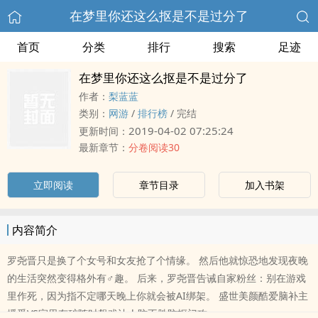
在梦里你还这么抠是不是过分了
首页
分类
排行
搜索
足迹
在梦里你还这么抠是不是过分了
作者：
梨蓝蓝
类别：
网游
/
排行榜
/
完结
2019-04-02 07:25:24
更新时间：
最新章节：
分卷阅读30
立即阅读
章节目录
加入书架
内容简介
罗尧晋只是换了个女号和女友抢了个情缘。 然后他就惊恐地发现夜晚
的生活突然变得格外有♂趣。 后来，罗尧晋告诫自家粉丝：别在游戏
里作死，因为指不定哪天晚上你就会被AI绑架。 盛世美颜酷爱脑补主
播受VS家里有矿随时飙戏让人防不胜防抠门攻。