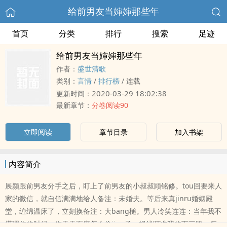
给前男友当婶婶那些年
首页
分类
排行
搜索
足迹
给前男友当婶婶那些年
作者：
盛世清歌
类别：
言情
/
排行榜
/
连载
2020-03-29 18:02:38
更新时间：
最新章节：
分卷阅读90
立即阅读
章节目录
加入书架
内容简介
展颜跟前男友分手之后，盯上了前男友的小叔叔顾铭修。tou回要来人
家的微信，就自信满满地给人备注：未婚夫。等后来真jinru婚姻殿
堂，缠绵温床了，立刻换备注：大bang槌。男人冷笑连连：当年我不
搭理你的时候，你天天百度怎么偷jing子，视线盯准我的下三路，怎