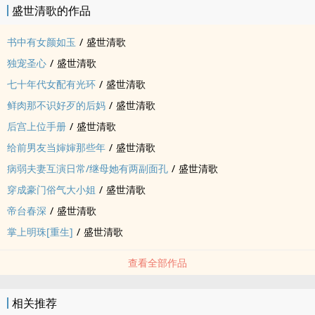
盛世清歌的作品
书中有女颜如玉
/
盛世清歌
独宠圣心
/
盛世清歌
七十年代女配有光环
/
盛世清歌
鲜肉那不识好歹的后妈
/
盛世清歌
后宫上位手册
/
盛世清歌
给前男友当婶婶那些年
/
盛世清歌
病弱夫妻互演日常/继母她有两副面孔
/
盛世清歌
穿成豪门俗气大小姐
/
盛世清歌
帝台春深
/
盛世清歌
掌上明珠[重生]
/
盛世清歌
查看全部作品
相关推荐