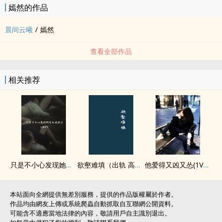
嫣然的作品
晨间云曦
/
嫣然
查看全部作品
相关推荐
只是不小心发现她是卧底而已（强取豪夺）
欲壑难填（出轨 ‍‎高‍‎​h‍‎ 追夫火葬场）
他爱得又凶又怂(1V1h 强制)
本站面向全網提供無差別服務，提供的作品版權屬於作者。
作品均由網友上傳或系統爬蟲自動抓取自互聯網公開資料。
可能含不適應當地法律的內容，敬請用戶自主識別退出。