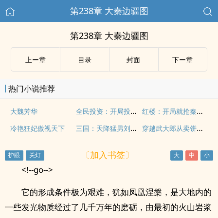
第238章 大秦边疆图
第238章 大秦边疆图
上ー章
目录
封面
下ー章
热门小说推荐
全民投资：开局投资朱元璋！
红楼：开局就抢秦可卿
大魏芳华
三国：天降猛男刘玄德
穿越武大郎从卖饼开始
冷艳狂妃傲视天下
〔加入书签〕
<!--go-->
它的形成条件极为艰难，犹如凤凰涅槃，是大地内的
一些发光物质经过了几千万年的磨砺，由最初的火山岩浆