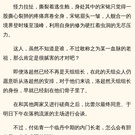
怪力拉扯，撕裂着逃生舱，身处其中的宋铭只觉得一
股撕心裂肺的疼痛席卷全身，宋铭眉头一皱，人舰合一的
境界登时臻至顶峰，利用自身的修为硬扛着虫洞的无尽压
力。
这人，虽然不知道是谁，不过敢称之为某一血脉的老
祖，那么肯定是很腻害的才对吧？
即便洛超然已经不再是天组组长，在此的天组众人仍
愿意听从洛超然的安排，对于他们来说，洛超然天组组长
的身份，早就已经刻在他们骨子里了。
在和其他两家又进行磋商之后，比蕾尔最终同意、于
明日下午在落鸦流派的主场进行会谈。
不过，付佑青一个临丹中期的内门长老，怎么会有胆