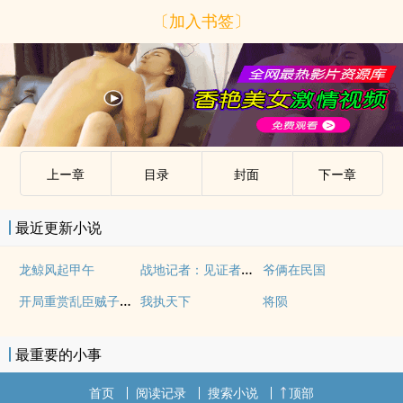
〔加入书签〕
上ー章
目录
封面
下ー章
最近更新小说
战地记者：见证者之书
龙鲸风起甲午
爷俩在民国
开局重赏乱臣贼子，傀儡皇帝要逆天！
我执天下
将陨
最重要的小事
首页
阅读记录
搜索小说
顶部