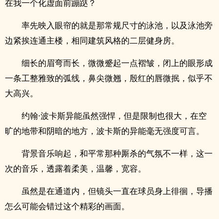
在我一个化虚面前蹦跶？
率先映入眼帘的就是那常规尺寸的泳池，以及泳池旁
边紧挨连通主楼，相同建筑风格的二层健身房。
细长的眉弯而长，微微蹙起一点褶皱，闭上的眼形成
一条工整雅致的弧线，鼻尖微翘，殷红的唇微抿，似乎不
大高兴。
约翰·波卡斯异能虽然强悍，但是限制也很大，在空
旷的地带和阴暗的地方，波卡斯的异能毫无强度可言。
背景音乐响起，和平常那种厮杀的气氛不一样，这一
次的音乐，透露着柔美，温馨，宽容。
虽然是在通道内，但镜头一直在球员身上徘徊，导播
怎么可能会错过这个精彩的画面。