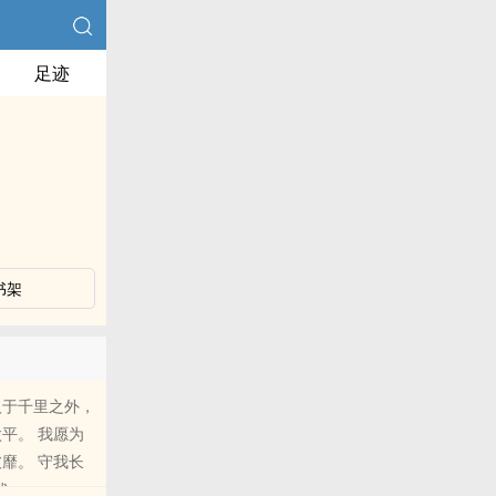
足迹
书架
人于千里之外，
平。 我愿为
靡。 守我长
代。