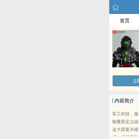
首页
立
内容简介
军工科技，衡
能重新定义战
这大国复兴锻
城，必能克敌