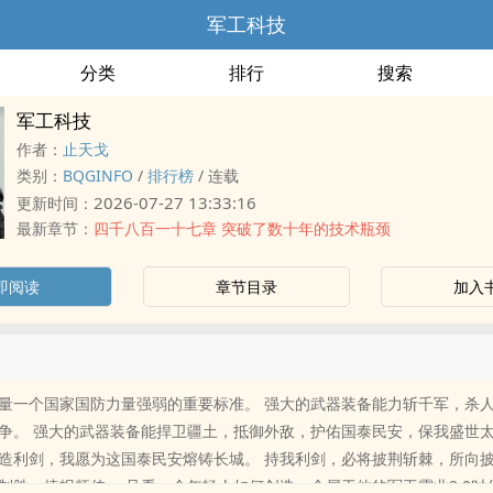
军工科技
分类
排行
搜索
军工科技
作者：
止天戈
类别：
BQGINFO
/
排行榜
/
连载
2026-07-27 13:33:16
更新时间：
最新章节：
四千八百一十七章 突破了数十年的技术瓶颈
即阅读
章节目录
加入
量一个国家国防力量强弱的重要标准。 强大的武器装备能力斩千军，杀
争。 强大的武器装备能捍卫疆土，抵御外敌，护佑国泰民安，保我盛世太
造利剑，我愿为这国泰民安熔铸长城。 持我利剑，必将披荆斩棘，所向披
制胜，捷报频传。 且看一个年轻人如何创造一个属于他的军工霸业2.0时