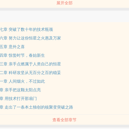
展开全部
位书友要是觉得《军工科技》还不错的话请不要忘记向您QQ群和微博里
七章 突破了数十年的技术瓶颈
六章 努力让这份恒星之火惠及万家
五章 意外之喜
四章 惊蛰时节，春始新生
三章 亲手点燃属于人类自己的恒星
二章 科研攻坚从无百分之百的稳妥
一章 人间烟火，不过如此
章 亲手把这颗太阳点亮
章 用技术打开那扇门
章 走出了一条本土独创的核聚变突破之路
查看全部章节