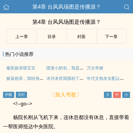
第4章 台风风场图是传播源？
第4章 台风风场图是传播源？
上ー章
目录
封面
下ー章
热门小说推荐
团宠小奶包，我是全皇朝最横的崽
毒医娘亲萌宝宝
万古帝婿
被逼相亲，我转身嫁给帝都首富
冰河末世我囤积了百亿物资
年代文炮灰女配认错男主后
〔加入书签〕
<!--go-->
杨院长刚从飞机下来，连休息都没有休息，直接带着
一帮医师抵达中央医院。