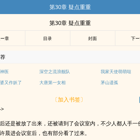
第30章 疑点重重
第30章 疑点重重
上ー章
目录
封面
下ー
推荐
神医
深空之流浪舰队
我家天使萌萌哒
婆又作妖了
大唐第一女相
茅山遗孤
〔加入书签〕
->
后还是被放了出来，还被请到了会议室内，不少人都人手一
许晨进会议室后，也有部分看了过来。