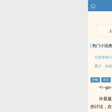
热门小说
九零空间小
霍少，你老
<!--go-
许晨最
的讨论，在