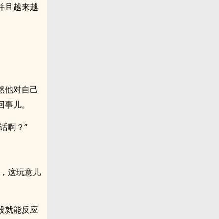
并且越来越
然他对自己
回事儿。
话啊？”
啊，这玩意儿
段就能反应