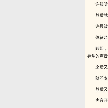
许晨听
然后就
许晨皱
体征监
随即，
异常的声音
之后又
随即变
然后又
声音开