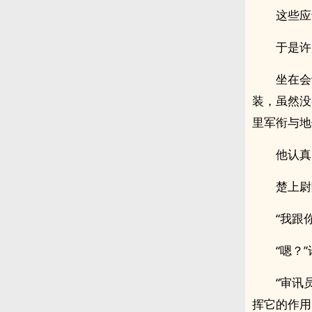
这些应
于是许
坐在会
装，虽然没
里军衔与地
他认真
楚上尉
“我跟
“嗯？
“审讯
挥它的作用