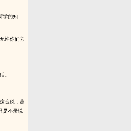
所学的知
不允许你们旁
话。
以这么说，葛
只是不录说