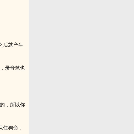
之后就产生
改，录音笔也
信的，所以你
保住狗命，