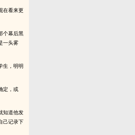
现在看来更
那个幕后黑
是一头雾
学生，明明
确定，或
就知道他发
自己记录下