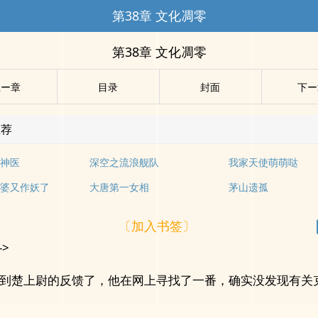
第38章 文化凋零
第38章 文化凋零
上ー章
目录
封面
下ー
推荐
神医
深空之流浪舰队
我家天使萌萌哒
婆又作妖了
大唐第一女相
茅山遗孤
〔加入书签〕
->
到楚上尉的反馈了，他在网上寻找了一番，确实没发现有关