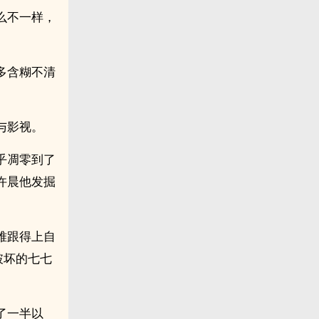
么不一样，
多含糊不清
与影视。
乎凋零到了
许晨他发掘
难跟得上自
破坏的七七
了一半以