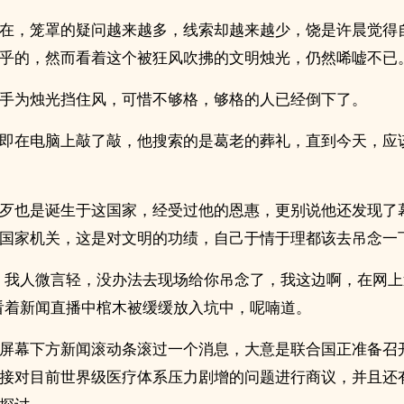
在，笼罩的疑问越来越多，线索却越来越少，饶是许晨觉得
乎的，然而看着这个被狂风吹拂的文明烛光，仍然唏嘘不已
手为烛光挡住风，可惜不够格，够格的人已经倒下了。
即在电脑上敲了敲，他搜索的是葛老的葬礼，直到今天，应
歹也是诞生于这国家，经受过他的恩惠，更别说他还发现了
国家机关，这是对文明的功绩，自己于情于理都该去吊念一
，我人微言轻，没办法去现场给你吊念了，我这边啊，在网
看着新闻直播中棺木被缓缓放入坑中，呢喃道。
屏幕下方新闻滚动条滚过一个消息，大意是联合国正准备召
接对目前世界级医疗体系压力剧增的问题进行商议，并且还