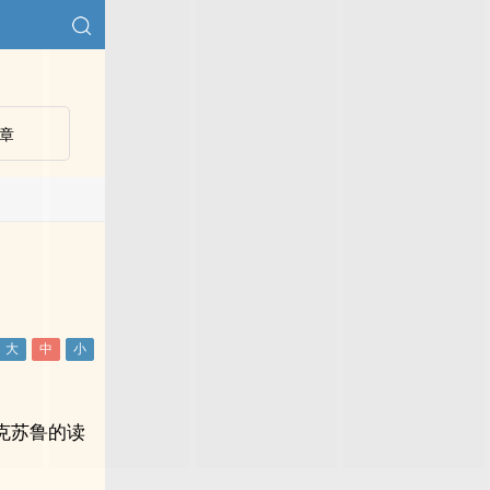
章
克苏鲁的读