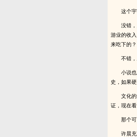
这个宇
没错，
游业的收入
来吃下的？
不错，
小说也
史，如果硬
文化的
证，现在看
那个可
许晨充