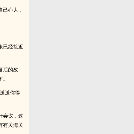
自己心大，
。
该已经接近
幕后的敌
下。
上送送你得
开会议，这
有有关海关