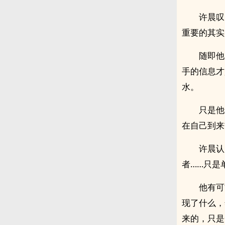
许晨叹
重要的其实
随即他
手的信息才
水。
只是他
在自己到来
许晨认
者……只是
他有可
现了什么，
来的，只是