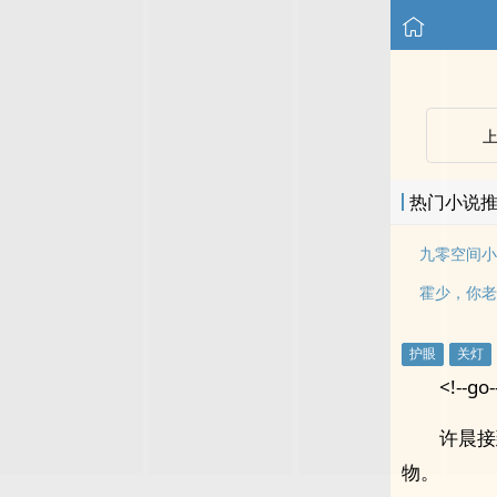
热门小说
九零空间小
霍少，你老
<!--go-
许晨接
物。