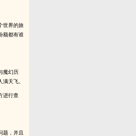
个世界的旅
份额都有谁
与魔幻历
人满天飞。
方进行查
问题，并且